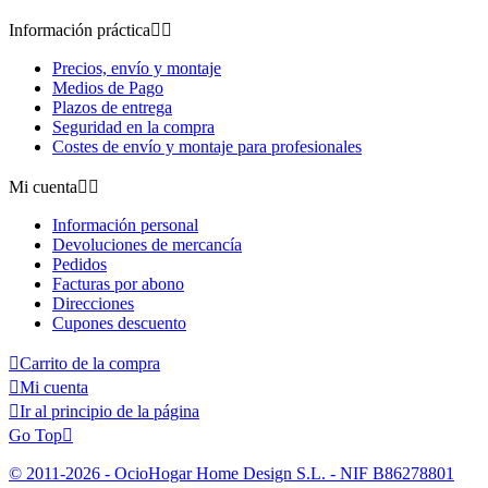
Información práctica


Precios, envío y montaje
Medios de Pago
Plazos de entrega
Seguridad en la compra
Costes de envío y montaje para profesionales
Mi cuenta


Información personal
Devoluciones de mercancía
Pedidos
Facturas por abono
Direcciones
Cupones descuento

Carrito de la compra

Mi cuenta

Ir al principio de la página
Go Top

© 2011-2026 - OcioHogar Home Design S.L. - NIF B86278801