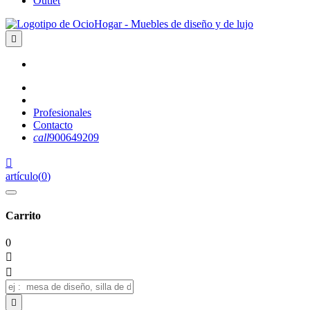
Outlet

Profesionales
Contacto
call
900649209

artículo
(
0
)
Carrito
0


