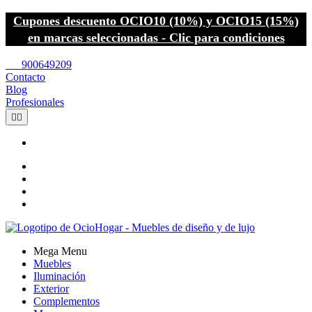
Cupones descuento OCIO10 (10%) y OCIO15 (15%)
en marcas seleccionadas - Clic para condiciones
call
900649209
Contacto
Blog
Profesionales


Mega Menu
Muebles
Iluminación
Exterior
Complementos