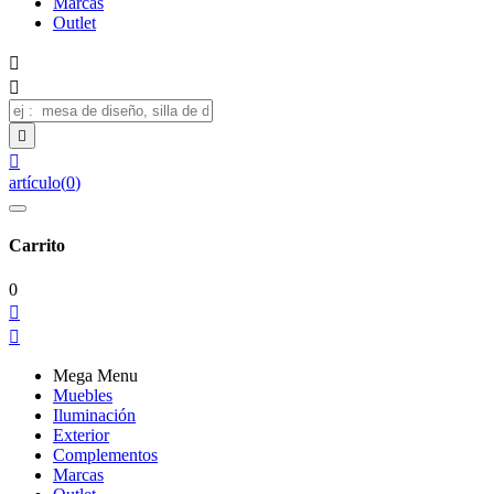
Marcas
Outlet




artículo
(
0
)
Carrito
0


Mega Menu
Muebles
Iluminación
Exterior
Complementos
Marcas