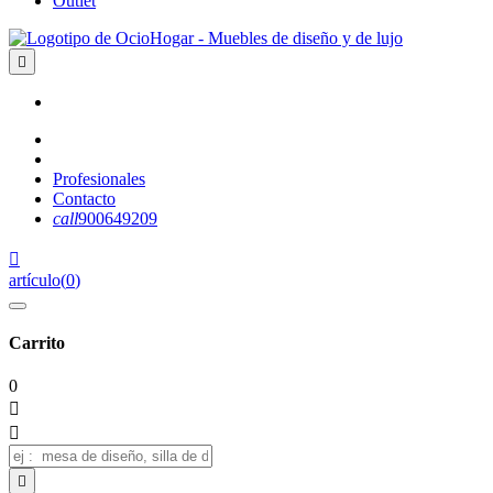
Outlet

Profesionales
Contacto
call
900649209

artículo
(
0
)
Carrito
0


