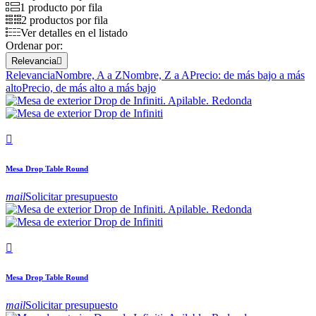
1 producto por fila
2 productos por fila
Ver detalles en el listado
Ordenar por:
Relevancia

Relevancia
Nombre, A a Z
Nombre, Z a A
Precio: de más bajo a más
alto
Precio, de más alto a más bajo

Mesa Drop Table Round
mail
Solicitar presupuesto

Mesa Drop Table Round
mail
Solicitar presupuesto