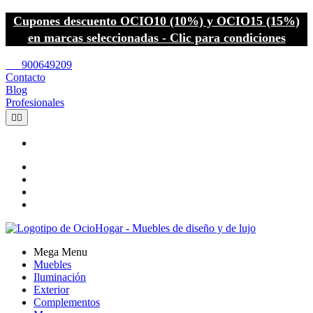
Cupones descuento OCIO10 (10%) y OCIO15 (15%)
en marcas seleccionadas - Clic para condiciones
call
900649209
Contacto
Blog
Profesionales


Mega Menu
Muebles
Iluminación
Exterior
Complementos