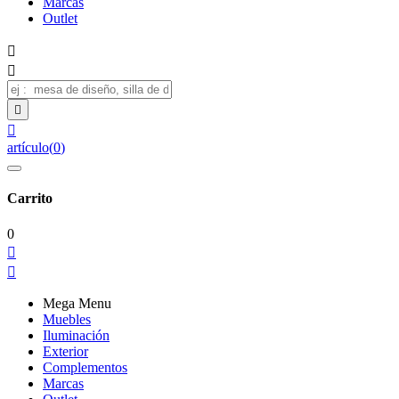
Marcas
Outlet




artículo
(
0
)
Carrito
0


Mega Menu
Muebles
Iluminación
Exterior
Complementos
Marcas