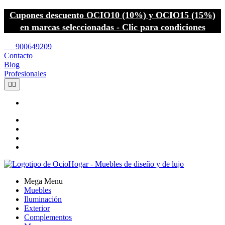
Cupones descuento OCIO10 (10%) y OCIO15 (15%)
en marcas seleccionadas - Clic para condiciones
call
900649209
Contacto
Blog
Profesionales


Mega Menu
Muebles
Iluminación
Exterior
Complementos