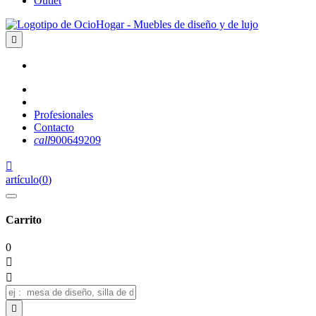
Outlet

Profesionales
Contacto
call
900649209

artículo
(
0
)
Carrito
0


