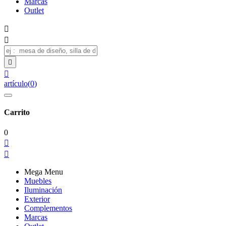
Marcas
Outlet




artículo
(
0
)
Carrito
0


Mega Menu
Muebles
Iluminación
Exterior
Complementos
Marcas