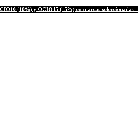
CIO10 (10%) y OCIO15 (15%) en marcas seleccionadas - C