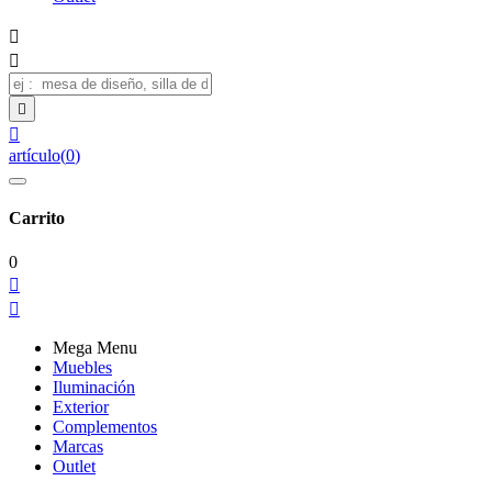




artículo
(
0
)
Carrito
0


Mega Menu
Muebles
Iluminación
Exterior
Complementos
Marcas
Outlet