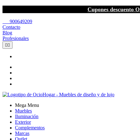
Cupones descuento O
call
900649209
Contacto
Blog
Profesionales


Mega Menu
Muebles
Iluminación
Exterior
Complementos
Marcas
Outlet