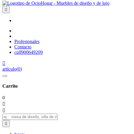

Profesionales
Contacto
call
900649209

artículo
(
0
)
Carrito
0


