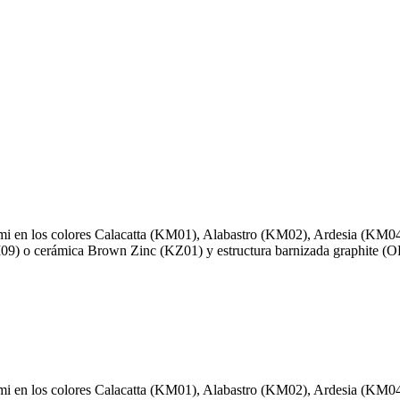
rmi en los colores Calacatta (KM01), Alabastro (KM02), Ardesia (KM0
M09) o cerámica Brown Zinc (KZ01) y estructura barnizada graphite (
rmi en los colores Calacatta (KM01), Alabastro (KM02), Ardesia (KM0