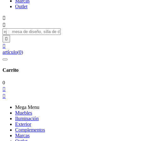
Marcas
Outlet




artículo
(
0
)
Carrito
0


Mega Menu
Muebles
Iluminación
Exterior
Complementos
Marcas