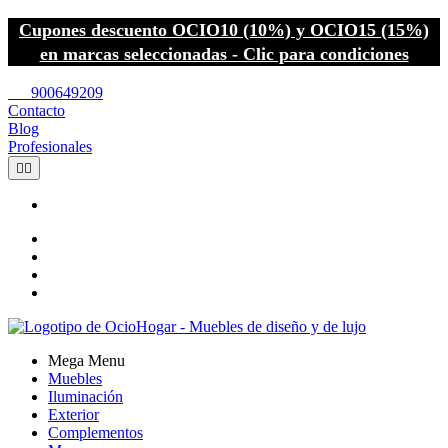
Cupones descuento OCIO10 (10%) y OCIO15 (15%)
en marcas seleccionadas - Clic para condiciones
call
900649209
Contacto
Blog
Profesionales


Mega Menu
Muebles
Iluminación
Exterior
Complementos