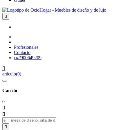
Outlet

Profesionales
Contacto
call
900649209

artículo
(
0
)
Carrito
0


