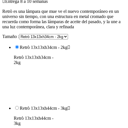

Entrega 8 a 10 semanas
Retrò es una lámpara que mue ve el nuevo contemporáneo en un
universo sin tiempo, con una estructura en metal cromado que
recuerda como forma las lámparas de aceite del pasado, y la une a
una luz contemporánea, clara y refinada
Tamaño :
Retrò 13x13xh34cm - 2kg

Retrò 13x13xh34cm -
2kg
Retrò 13x13xh44cm - 3kg

Retrò 13x13xh44cm -
3kg