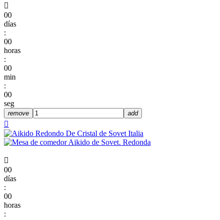

00
días
:
00
horas
:
00
min
:
00
seg
remove
add


00
días
:
00
horas
: