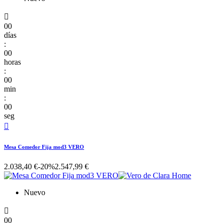

00
días
:
00
horas
:
00
min
:
00
seg

Mesa Comedor Fija mod3 VERO
2.038,40 €
-20%
2.547,99 €
Nuevo

00