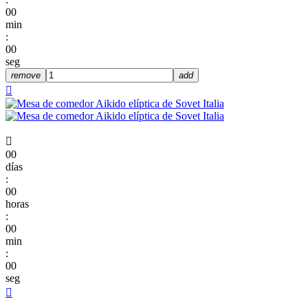
00
min
:
00
seg
remove
add


00
días
:
00
horas
:
00
min
:
00
seg
