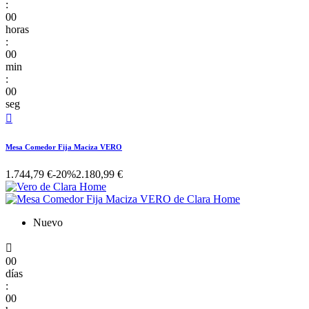
:
00
horas
:
00
min
:
00
seg

Mesa Comedor Fija Maciza VERO
1.744,79 €
-20%
2.180,99 €
Nuevo

00
días
:
00