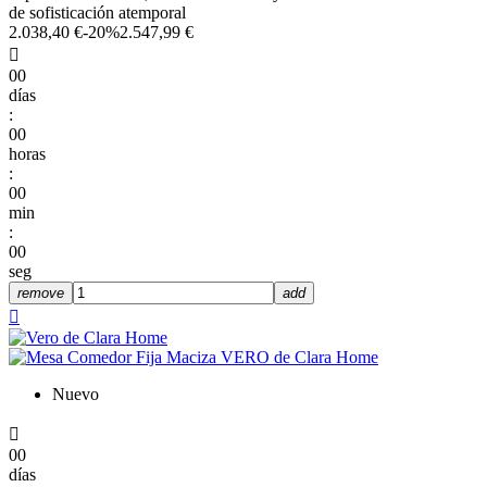
de sofisticación atemporal
2.038,40 €
-20%
2.547,99 €

00
días
:
00
horas
:
00
min
:
00
seg
remove
add

Nuevo

00
días