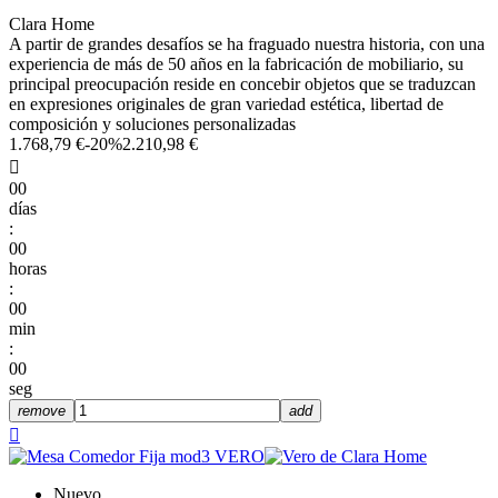
Clara Home
A partir de grandes desafíos se ha fraguado nuestra historia, con una
experiencia de más de 50 años en la fabricación de mobiliario, su
principal preocupación reside en concebir objetos que se traduzcan
en expresiones originales de gran variedad estética, libertad de
composición y soluciones personalizadas
1.768,79 €
-20%
2.210,98 €

00
días
:
00
horas
:
00
min
:
00
seg
remove
add

Nuevo