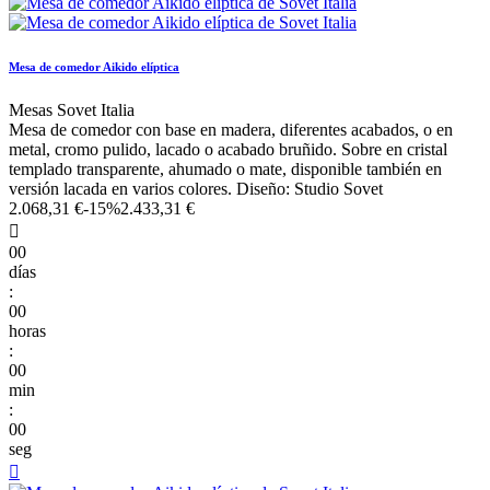
Mesa de comedor Aikido elíptica
Mesas Sovet Italia
Mesa de comedor con base en madera, diferentes acabados, o en
metal, cromo pulido, lacado o acabado bruñido. Sobre en cristal
templado transparente, ahumado o mate, disponible también en
versión lacada en varios colores. Diseño: Studio Sovet
2.068,31 €
-15%
2.433,31 €

00
días
:
00
horas
:
00
min
:
00
seg
