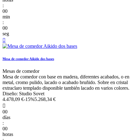
:
00
min
:
00
seg

Mesa de comedor Aikido dos bases
Mesas de comedor
Mesa de comedor con base en madera, diferentes acabados, o en
metal, cromo pulido, lacado o acabado bruñido. Sobre en cristal
extraclaro templado disponible también lacado en varios colores.
Diseño: Studio Sovet
4.478,09 €
-15%
5.268,34 €

00
días
:
00
horas
: