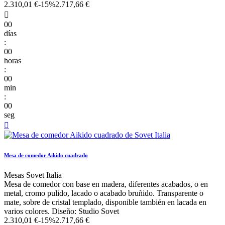
2.310,01 €
-15%
2.717,66 €

00
días
:
00
horas
:
00
min
:
00
seg

Mesa de comedor Aikido cuadrado
Mesas Sovet Italia
Mesa de comedor con base en madera, diferentes acabados, o en
metal, cromo pulido, lacado o acabado bruñido. Transparente o
mate, sobre de cristal templado, disponible también en lacada en
varios colores. Diseño: Studio Sovet
2.310,01 €
-15%
2.717,66 €