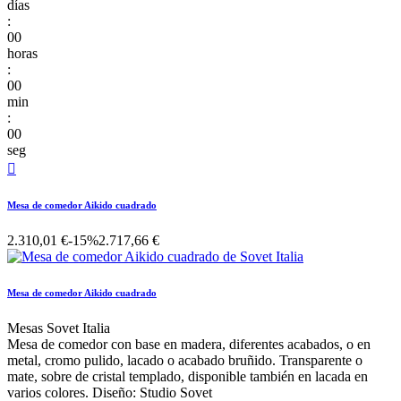
días
:
00
horas
:
00
min
:
00
seg

Mesa de comedor Aikido cuadrado
2.310,01 €
-15%
2.717,66 €
Mesa de comedor Aikido cuadrado
Mesas Sovet Italia
Mesa de comedor con base en madera, diferentes acabados, o en
metal, cromo pulido, lacado o acabado bruñido. Transparente o
mate, sobre de cristal templado, disponible también en lacada en
varios colores. Diseño: Studio Sovet