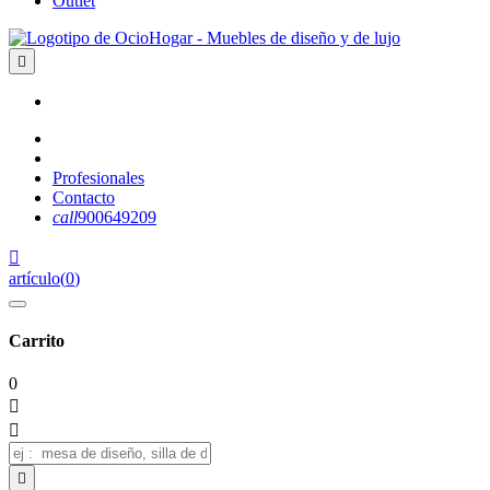
Outlet

Profesionales
Contacto
call
900649209

artículo
(
0
)
Carrito
0


