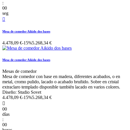
:
00
seg

Mesa de comedor Aikido dos bases
4.478,09 €
-15%
5.268,34 €
Mesa de comedor Aikido dos bases
Mesas de comedor
Mesa de comedor con base en madera, diferentes acabados, o en
metal, cromo pulido, lacado o acabado bruñido. Sobre en cristal
extraclaro templado disponible también lacado en varios colores.
Diseño: Studio Sovet
4.478,09 €
-15%
5.268,34 €

00
días
:
00
horas