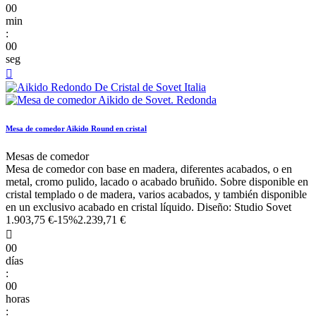
00
min
:
00
seg

Mesa de comedor Aikido Round en cristal
Mesas de comedor
Mesa de comedor con base en madera, diferentes acabados, o en
metal, cromo pulido, lacado o acabado bruñido. Sobre disponible en
cristal templado o de madera, varios acabados, y también disponible
en un exclusivo acabado en cristal líquido. Diseño: Studio Sovet
1.903,75 €
-15%
2.239,71 €

00
días
:
00
horas
: