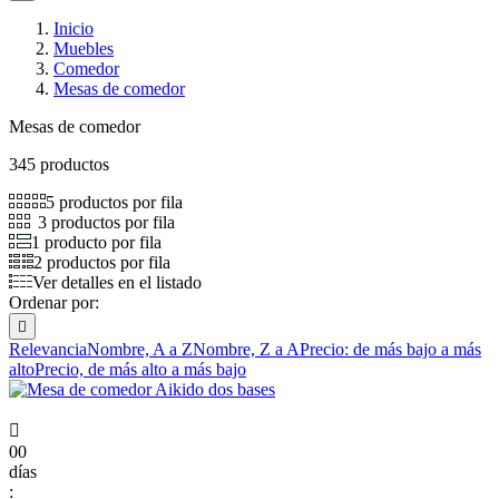
Inicio
Muebles
Comedor
Mesas de comedor
Mesas de comedor
345 productos
5 productos por fila
3 productos por fila
1 producto por fila
2 productos por fila
Ver detalles en el listado
Ordenar por:

Relevancia
Nombre, A a Z
Nombre, Z a A
Precio: de más bajo a más
alto
Precio, de más alto a más bajo

00
días
: