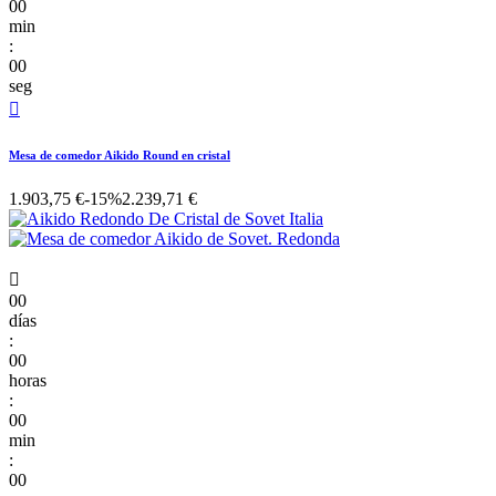
00
min
:
00
seg

Mesa de comedor Aikido Round en cristal
1.903,75 €
-15%
2.239,71 €

00
días
:
00
horas
:
00
min
:
00