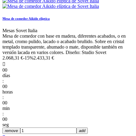
Mesa de comedor Aikido elíptica
Mesas Sovet Italia
Mesa de comedor con base en madera, diferentes acabados, o en
metal, cromo pulido, lacado o acabado bruñido. Sobre en cristal
templado transparente, ahumado o mate, disponible también en
versión lacada en varios colores. Diseño: Studio Sovet
2.068,31 €
-15%
2.433,31 €

00
días
:
00
horas
:
00
min
:
00
seg
remove
add