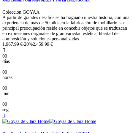
Mesa Comedor Con Sobre Maciza Y Pies En Cristal GOYAA
Colección GOYAA
A partir de grandes desafíos se ha fraguado nuestra historia, con una
experiencia de más de 50 años en la fabricación de mobiliario, su
principal preocupación reside en concebir objetos que se traduzcan
en expresiones originales de gran variedad estética, libertad de
composición y soluciones personalizadas
1.967,99 €
-20%
2.459,99 €

00
días
:
00
horas
:
00
min
:
00
seg
