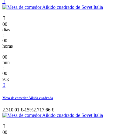


00
días
:
00
horas
:
00
min
:
00
seg

Mesa de comedor Aikido cuadrado
2.310,01 €
-15%
2.717,66 €

00