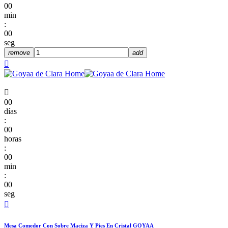
00
min
:
00
seg
remove
add


00
días
:
00
horas
:
00
min
:
00
seg

Mesa Comedor Con Sobre Maciza Y Pies En Cristal GOYAA