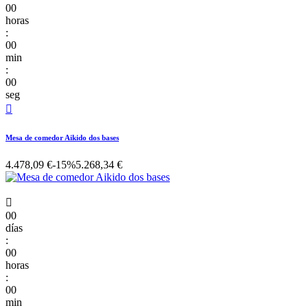
00
horas
:
00
min
:
00
seg

Mesa de comedor Aikido dos bases
4.478,09 €
-15%
5.268,34 €

00
días
:
00
horas
:
00
min