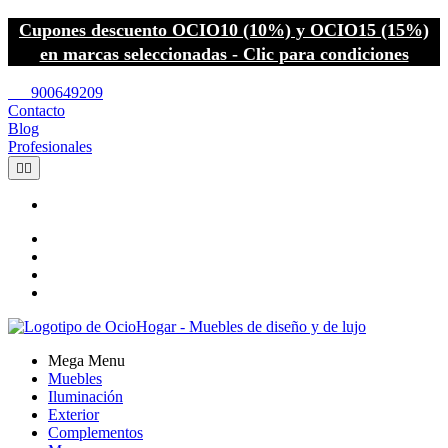
Cupones descuento OCIO10 (10%) y OCIO15 (15%)
en marcas seleccionadas - Clic para condiciones
call
900649209
Contacto
Blog
Profesionales


Mega Menu
Muebles
Iluminación
Exterior
Complementos