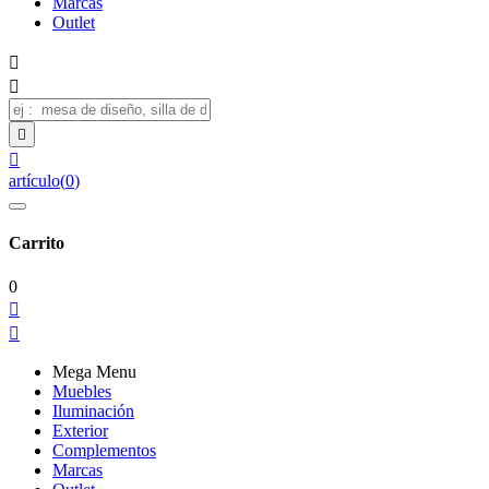
Marcas
Outlet




artículo
(
0
)
Carrito
0


Mega Menu
Muebles
Iluminación
Exterior
Complementos
Marcas