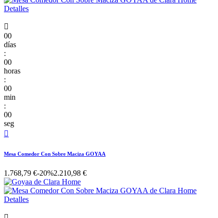

00
días
:
00
horas
:
00
min
:
00
seg

Mesa Comedor Con Sobre Maciza GOYAA
1.768,79 €
-20%
2.210,98 €
