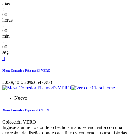
días
:
00
horas
:
00
min
:
00
seg

Mesa Comedor Fija mod3 VERO
2.038,40 €
-20%
2.547,99 €
Nuevo
Mesa Comedor Fija mod3 VERO
Colección VERO
Ingrese a un reino donde lo hecho a mano se encuentra con una
expresión de diseño, donde cada línea y contorno susurra historias