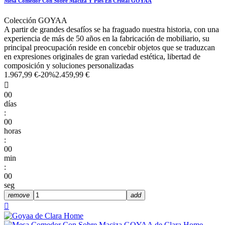
Mesa Comedor Con Sobre Maciza Y Pies En Cristal GOYAA
Colección GOYAA
A partir de grandes desafíos se ha fraguado nuestra historia, con una
experiencia de más de 50 años en la fabricación de mobiliario, su
principal preocupación reside en concebir objetos que se traduzcan
en expresiones originales de gran variedad estética, libertad de
composición y soluciones personalizadas
1.967,99 €
-20%
2.459,99 €

00
días
:
00
horas
:
00
min
:
00
seg
remove
add
