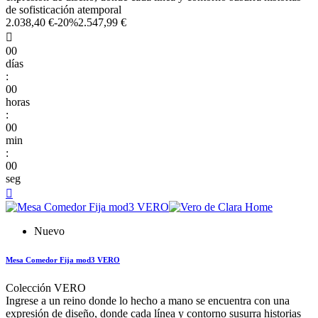
de sofisticación atemporal
2.038,40 €
-20%
2.547,99 €

00
días
:
00
horas
:
00
min
:
00
seg

Nuevo
Mesa Comedor Fija mod3 VERO
Colección VERO
Ingrese a un reino donde lo hecho a mano se encuentra con una
expresión de diseño, donde cada línea y contorno susurra historias