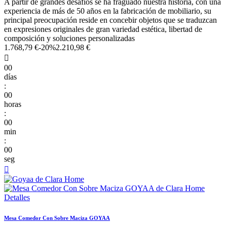
A partir de grandes desafíos se ha fraguado nuestra historia, con una
experiencia de más de 50 años en la fabricación de mobiliario, su
principal preocupación reside en concebir objetos que se traduzcan
en expresiones originales de gran variedad estética, libertad de
composición y soluciones personalizadas
1.768,79 €
-20%
2.210,98 €

00
días
:
00
horas
:
00
min
:
00
seg

Mesa Comedor Con Sobre Maciza GOYAA