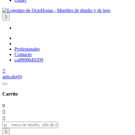
Outlet

Profesionales
Contacto
call
900649209

artículo
(
0
)
Carrito
0


