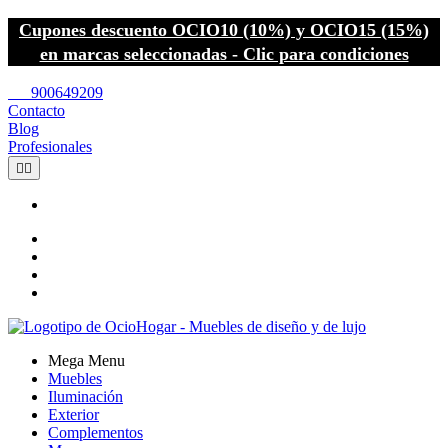
Cupones descuento OCIO10 (10%) y OCIO15 (15%)
en marcas seleccionadas - Clic para condiciones
call
900649209
Contacto
Blog
Profesionales


Mega Menu
Muebles
Iluminación
Exterior
Complementos