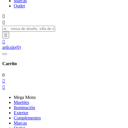
Marcas
Outlet




artículo
(
0
)
Carrito
0


Mega Menu
Muebles
Iluminación
Exterior
Complementos
Marcas