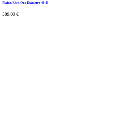
Plafón Eden Oro Diámetro 40 3l
389,00 €