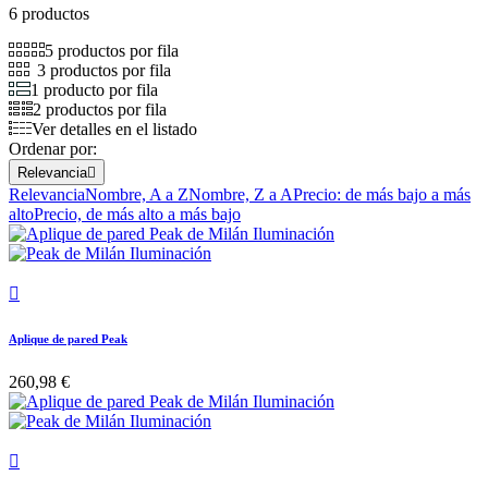
6 productos
5 productos por fila
3 productos por fila
1 producto por fila
2 productos por fila
Ver detalles en el listado
Ordenar por:
Relevancia

Relevancia
Nombre, A a Z
Nombre, Z a A
Precio: de más bajo a más
alto
Precio, de más alto a más bajo

Aplique de pared Peak
260,98 €
