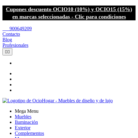
Cupones descuento OCIO10 (10%) y OCIO15 (15%)
en marcas seleccionadas - Clic para condiciones
call
900649209
Contacto
Blog
Profesionales


Mega Menu
Muebles
Iluminación
Exterior
Complementos