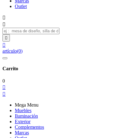
Marcas
Outlet




artículo
(
0
)
Carrito
0


Mega Menu
Muebles
Iluminación
Exterior
Complementos
Marcas