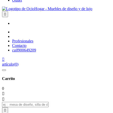
Outlet

Profesionales
Contacto
call
900649209

artículo
(
0
)
Carrito
0


