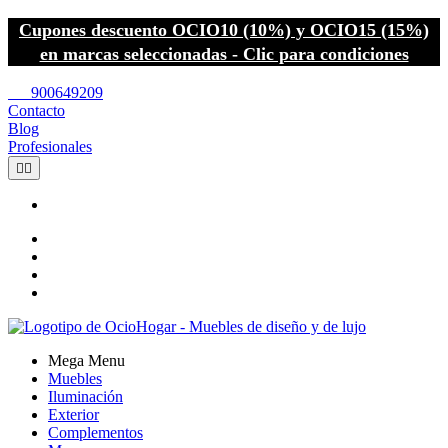
Cupones descuento OCIO10 (10%) y OCIO15 (15%)
en marcas seleccionadas - Clic para condiciones
call
900649209
Contacto
Blog
Profesionales


Mega Menu
Muebles
Iluminación
Exterior
Complementos