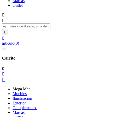
Marcas
Outlet




artículo
(
0
)
Carrito
0


Mega Menu
Muebles
Iluminación
Exterior
Complementos
Marcas