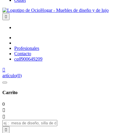
Outlet

Profesionales
Contacto
call
900649209

artículo
(
0
)
Carrito
0


