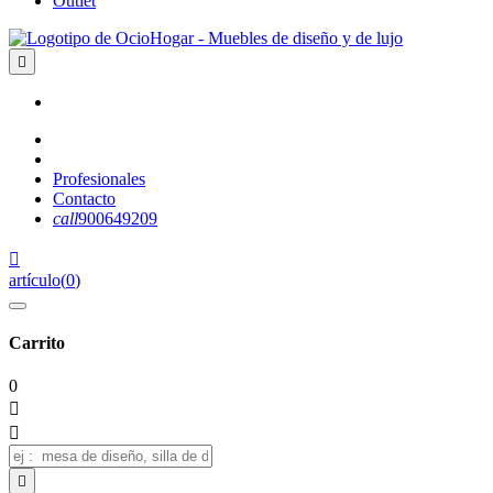
Outlet

Profesionales
Contacto
call
900649209

artículo
(
0
)
Carrito
0


