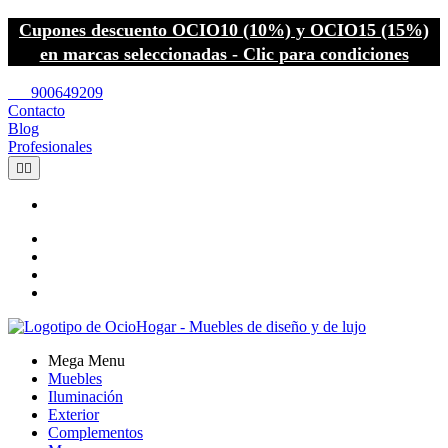
Cupones descuento OCIO10 (10%) y OCIO15 (15%)
en marcas seleccionadas - Clic para condiciones
call
900649209
Contacto
Blog
Profesionales


Mega Menu
Muebles
Iluminación
Exterior
Complementos