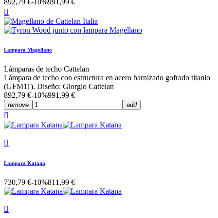
892,79 €
-10%
991,99 €

Lampara Magellano
Lámparas de techo Cattelan
Lámpara de techo con estructura en acero barnizado gofrado titanio
(GFM11). Diseño: Giorgio Cattelan
892,79 €
-10%
991,99 €
remove
add


Lampara Katana
730,79 €
-10%
811,99 €
