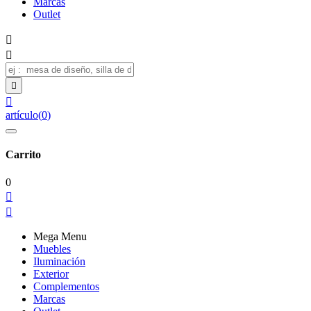
Marcas
Outlet




artículo
(
0
)
Carrito
0


Mega Menu
Muebles
Iluminación
Exterior
Complementos
Marcas