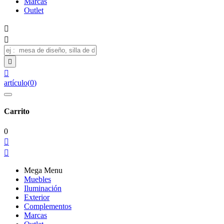
Marcas
Outlet




artículo
(
0
)
Carrito
0


Mega Menu
Muebles
Iluminación
Exterior
Complementos
Marcas