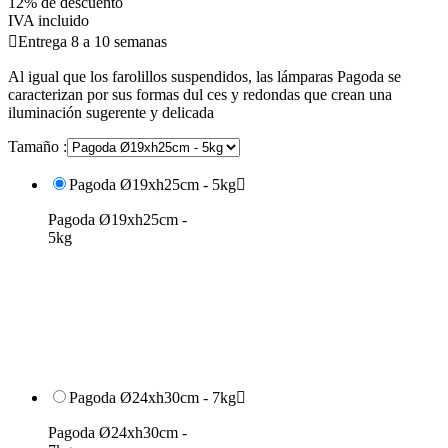
12% de descuento
IVA incluido

Entrega 8 a 10 semanas
Al igual que los farolillos suspendidos, las lámparas Pagoda se
caracterizan por sus formas dul ces y redondas que crean una
iluminación sugerente y delicada
Tamaño :
Pagoda Ø19xh25cm - 5kg

Pagoda Ø19xh25cm -
5kg
Pagoda Ø24xh30cm - 7kg

Pagoda Ø24xh30cm -