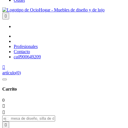
Outlet

Profesionales
Contacto
call
900649209

artículo
(
0
)
Carrito
0


