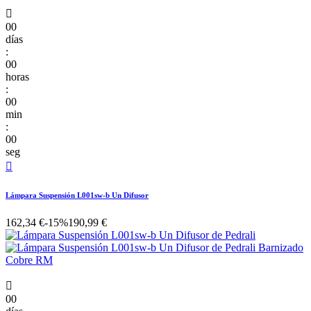

00
días
:
00
horas
:
00
min
:
00
seg

Lámpara Suspensión L001sw-b Un Difusor
162,34 €
-15%
190,99 €

00