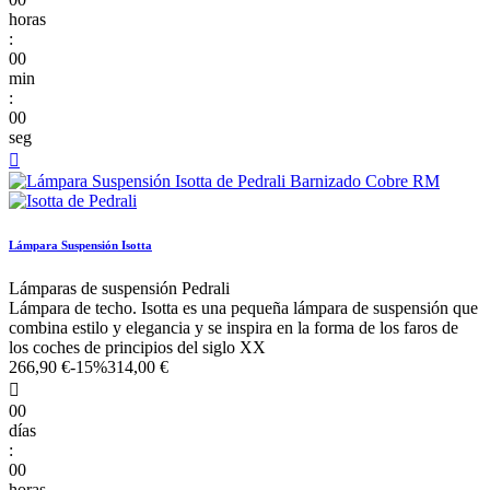
horas
:
00
min
:
00
seg

Lámpara Suspensión Isotta
Lámparas de suspensión Pedrali
Lámpara de techo. Isotta es una pequeña lámpara de suspensión que
combina estilo y elegancia y se inspira en la forma de los faros de
los coches de principios del siglo XX
266,90 €
-15%
314,00 €

00
días
:
00
horas