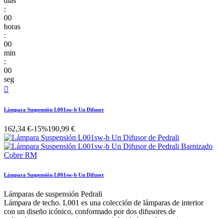
días
:
00
horas
:
00
min
:
00
seg

Lámpara Suspensión L001sw-b Un Difusor
162,34 €
-15%
190,99 €
Lámpara Suspensión L001sw-b Un Difusor
Lámparas de suspensión Pedrali
Lámpara de techo. L001 es una colección de lámparas de interior
con un diseño icónico, conformado por dos difusores de