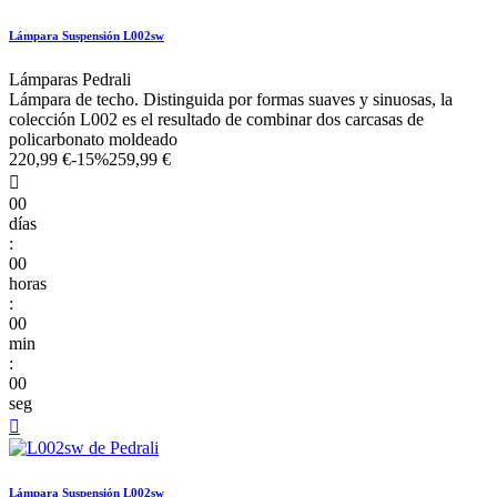
Lámpara Suspensión L002sw
Lámparas Pedrali
Lámpara de techo. Distinguida por formas suaves y sinuosas, la
colección L002 es el resultado de combinar dos carcasas de
policarbonato moldeado
220,99 €
-15%
259,99 €

00
días
:
00
horas
:
00
min
:
00
seg

Lámpara Suspensión L002sw