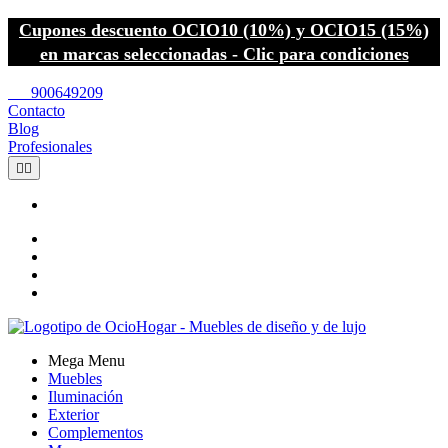
Cupones descuento OCIO10 (10%) y OCIO15 (15%)
en marcas seleccionadas - Clic para condiciones
call
900649209
Contacto
Blog
Profesionales


Mega Menu
Muebles
Iluminación
Exterior
Complementos