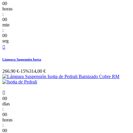
00
horas
:
00
min
:
00
seg

Lámpara Suspensión Isotta
266,90 €
-15%
314,00 €

00
días
:
00
horas
:
00