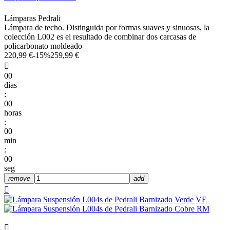
Lámparas Pedrali
Lámpara de techo. Distinguida por formas suaves y sinuosas, la
colección L002 es el resultado de combinar dos carcasas de
policarbonato moldeado
220,99 €
-15%
259,99 €

00
días
:
00
horas
:
00
min
:
00
seg
remove
add

