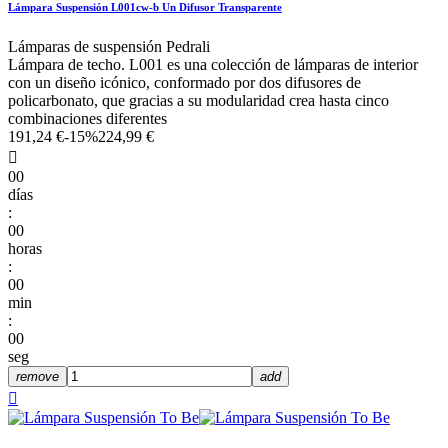
Lámpara Suspensión L001cw-b Un Difusor Transparente
Lámparas de suspensión Pedrali
Lámpara de techo. L001 es una colección de lámparas de interior
con un diseño icónico, conformado por dos difusores de
policarbonato, que gracias a su modularidad crea hasta cinco
combinaciones diferentes
191,24 €
-15%
224,99 €

00
días
:
00
horas
:
00
min
:
00
seg
remove
add
