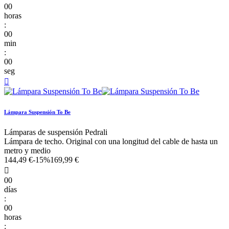
00
horas
:
00
min
:
00
seg

Lámpara Suspensión To Be
Lámparas de suspensión Pedrali
Lámpara de techo. Original con una longitud del cable de hasta un
metro y medio
144,49 €
-15%
169,99 €

00
días
:
00
horas
: