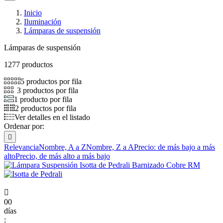
Inicio
Iluminación
Lámparas de suspensión
Lámparas de suspensión
1277 productos
5 productos por fila
3 productos por fila
1 producto por fila
2 productos por fila
Ver detalles en el listado
Ordenar por:

Relevancia
Nombre, A a Z
Nombre, Z a A
Precio: de más bajo a más
alto
Precio, de más alto a más bajo

00
días
: