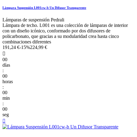
Lámpara Suspensión L001cw-b Un Difusor Transparente
Lámparas de suspensión Pedrali
Lámpara de techo. L001 es una colección de lámparas de interior
con un diseño icónico, conformado por dos difusores de
policarbonato, que gracias a su modularidad crea hasta cinco
combinaciones diferentes
191,24 €
-15%
224,99 €

00
días
:
00
horas
:
00
min
:
00
seg
