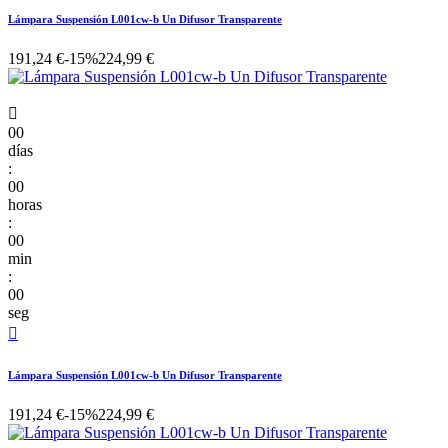
Lámpara Suspensión L001cw-b Un Difusor Transparente
191,24 €
-15%
224,99 €

00
días
:
00
horas
:
00
min
:
00
seg

Lámpara Suspensión L001cw-b Un Difusor Transparente
191,24 €
-15%
224,99 €