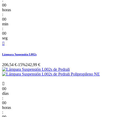
:
00
horas
:
00
min
:
00
seg

Lámpara Suspensión L002s
206,54 €
-15%
242,99 €

00
días
:
00
horas
:
00