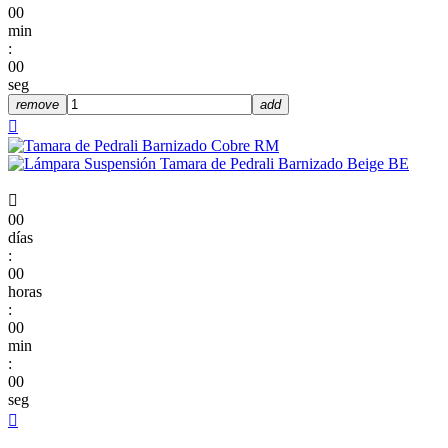
00
min
:
00
seg
remove
add


00
días
:
00
horas
:
00
min
:
00
seg
