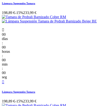
Lámpara Suspensión Tamara
198,89 €
-15%
233,99 €

00
días
:
00
horas
:
00
min
:
00
seg

Lámpara Suspensión Tamara
198,89 €
-15%
233,99 €