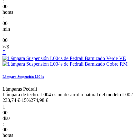
:
00
horas
:
00
min
:
00
seg

Lámpara Suspensión L004s
Lámparas Pedrali
Lámpara de techo. L004 es un desarrollo natural del modelo L002
233,74 €
-15%
274,98 €

00
días
:
00
horas