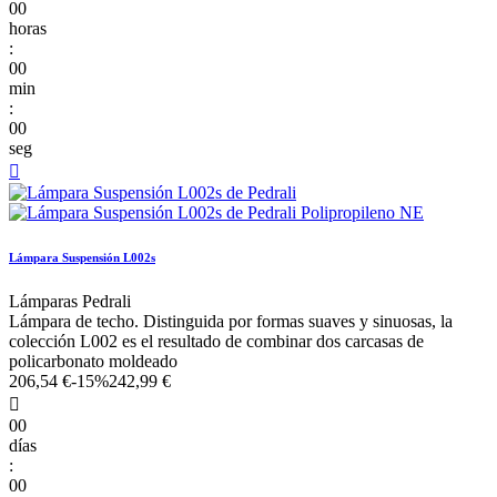
00
horas
:
00
min
:
00
seg

Lámpara Suspensión L002s
Lámparas Pedrali
Lámpara de techo. Distinguida por formas suaves y sinuosas, la
colección L002 es el resultado de combinar dos carcasas de
policarbonato moldeado
206,54 €
-15%
242,99 €

00
días
:
00