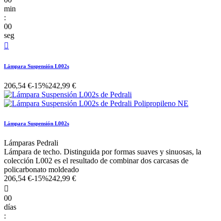
min
:
00
seg

Lámpara Suspensión L002s
206,54 €
-15%
242,99 €
Lámpara Suspensión L002s
Lámparas Pedrali
Lámpara de techo. Distinguida por formas suaves y sinuosas, la
colección L002 es el resultado de combinar dos carcasas de
policarbonato moldeado
206,54 €
-15%
242,99 €

00
días
: