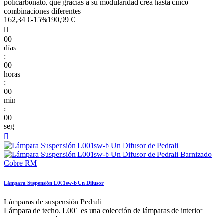
policarbonato, que gracias a su modularidad crea hasta cinco
combinaciones diferentes
162,34 €
-15%
190,99 €

00
días
:
00
horas
:
00
min
:
00
seg

Lámpara Suspensión L001sw-b Un Difusor
Lámparas de suspensión Pedrali
Lámpara de techo. L001 es una colección de lámparas de interior