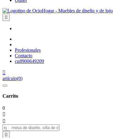
Outlet

Profesionales
Contacto
call
900649209

artículo
(
0
)
Carrito
0


