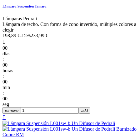
Lámpara Suspensión Tamara
Lámparas Pedrali
Lámpara de techo. Con forma de cono invertido, múltiples colores a
elegir
198,89 €
-15%
233,99 €

00
días
:
00
horas
:
00
min
:
00
seg
remove
add
