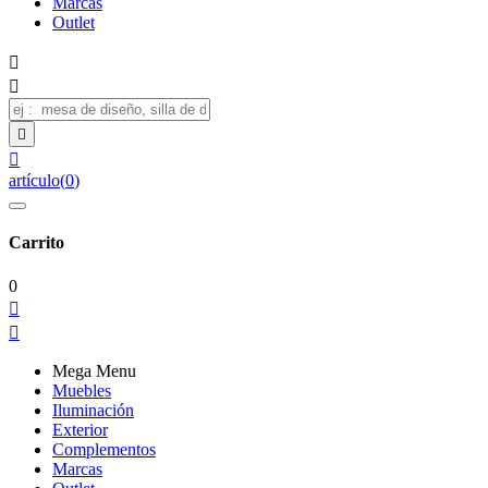
Marcas
Outlet




artículo
(
0
)
Carrito
0


Mega Menu
Muebles
Iluminación
Exterior
Complementos
Marcas