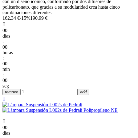
con un diseño icónico, conformado por dos difusores de
policarbonato, que gracias a su modularidad crea hasta cinco
combinaciones diferentes
162,34 €
-15%
190,99 €

00
días
:
00
horas
:
00
min
:
00
seg
remove
add


00
días