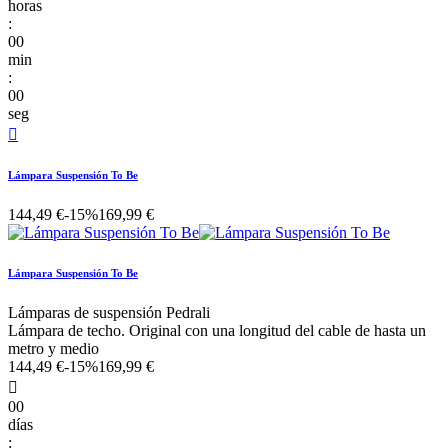
horas
:
00
min
:
00
seg

Lámpara Suspensión To Be
144,49 €
-15%
169,99 €
Lámpara Suspensión To Be
Lámparas de suspensión Pedrali
Lámpara de techo. Original con una longitud del cable de hasta un
metro y medio
144,49 €
-15%
169,99 €

00
días
: