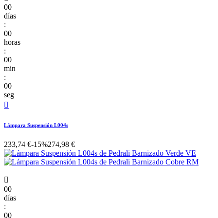
00
días
:
00
horas
:
00
min
:
00
seg

Lámpara Suspensión L004s
233,74 €
-15%
274,98 €

00
días
:
00