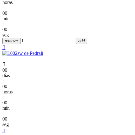
horas
:
00
min
:
00
seg
remove
add


00
días
:
00
horas
:
00
min
:
00
seg
