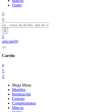
Marcas
Outlet




artículo
(
0
)
Carrito
0


Mega Menu
Muebles
Iluminación
Exterior
Complementos
Marcas