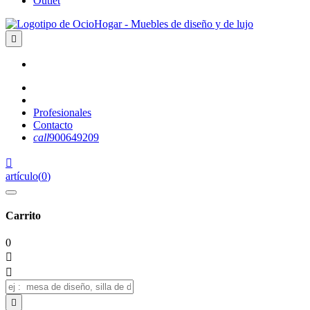
Outlet

Profesionales
Contacto
call
900649209

artículo
(
0
)
Carrito
0


