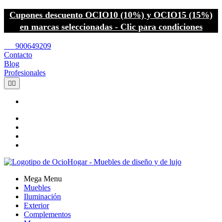
Cupones descuento OCIO10 (10%) y OCIO15 (15%)
en marcas seleccionadas - Clic para condiciones
call
900649209
Contacto
Blog
Profesionales


Mega Menu
Muebles
Iluminación
Exterior
Complementos