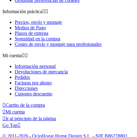
Gestionar preferencias de cookies
Información práctica


Precios, envío y montaje
Medios de Pago
Plazos de entrega
Seguridad en la compra
Costes de envío y montaje para profesionales
Mi cuenta


Información personal
Devoluciones de mercancía
Pedidos
Facturas por abono
Direcciones
Cupones descuento

Carrito de la compra

Mi cuenta

Ir al principio de la página
Go Top

© 2011-2026 - OcioHogar Home Design S.L. - NIF B86278801