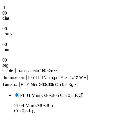

00
días
:
00
horas
:
00
min
:
00
seg
Cable :
Iluminación :
Tamaño :
PL04-Mini Ø30x30h Cm 0,8 Kg

PL04-Mini Ø30x30h
Cm 0,8 Kg