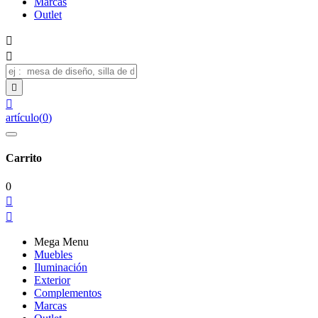
Marcas
Outlet




artículo
(
0
)
Carrito
0


Mega Menu
Muebles
Iluminación
Exterior
Complementos
Marcas