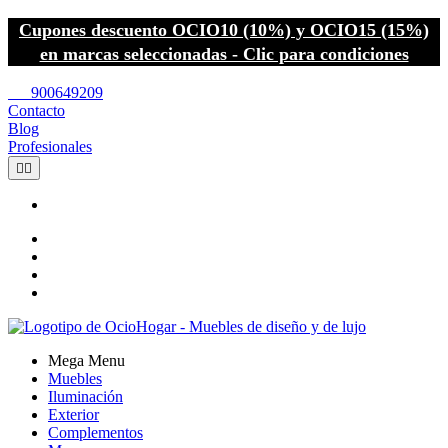
Cupones descuento OCIO10 (10%) y OCIO15 (15%)
en marcas seleccionadas - Clic para condiciones
call
900649209
Contacto
Blog
Profesionales


Mega Menu
Muebles
Iluminación
Exterior
Complementos