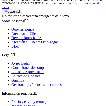
OCIOHOGAR HOME DESIGN SL en base a nuestra
política de protección de
datos
¡Me apunto!
No mostrar esta ventana emergente de nuevo
Sobre nosotros


Quiénes somos
Atención al Cliente
Devoluciones fáciles
Atención al Cliente OcioHogar
Blog
Legal


Aviso Legal
Condiciones de compra
Política de privacidad
Política de Cookies
Garantía
Gestionar preferencias de cookies
Información práctica


Precios, envío y montaje
Medios de Pago