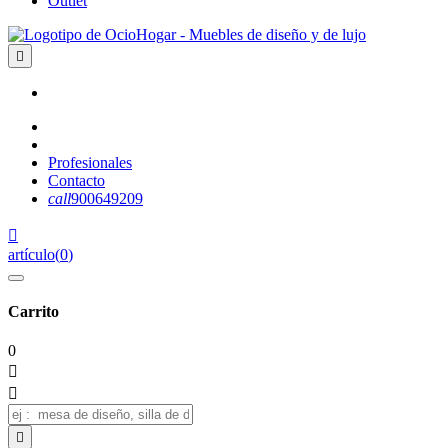
Outlet

Profesionales
Contacto
call
900649209

artículo
(
0
)
Carrito
0


