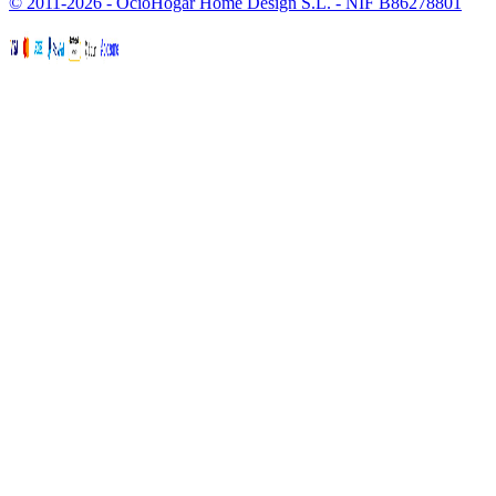
© 2011-2026 - OcioHogar Home Design S.L. - NIF B86278801