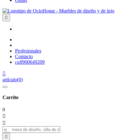
Outlet

Profesionales
Contacto
call
900649209

artículo
(
0
)
Carrito
0


