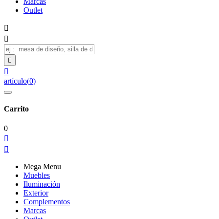
Marcas
Outlet




artículo
(
0
)
Carrito
0


Mega Menu
Muebles
Iluminación
Exterior
Complementos
Marcas