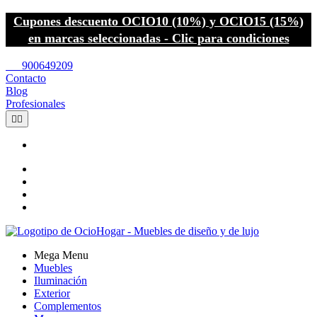
Cupones descuento OCIO10 (10%) y OCIO15 (15%)
en marcas seleccionadas - Clic para condiciones
call
900649209
Contacto
Blog
Profesionales


Mega Menu
Muebles
Iluminación
Exterior
Complementos