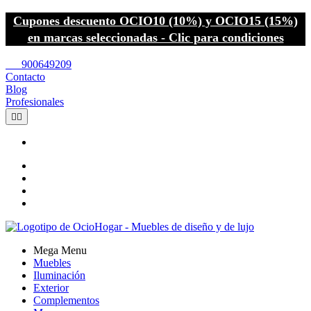
Cupones descuento OCIO10 (10%) y OCIO15 (15%)
en marcas seleccionadas - Clic para condiciones
call
900649209
Contacto
Blog
Profesionales


Mega Menu
Muebles
Iluminación
Exterior
Complementos