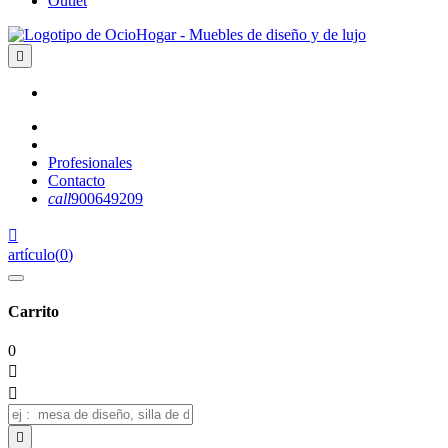
Outlet

Profesionales
Contacto
call
900649209

artículo
(
0
)
Carrito
0


