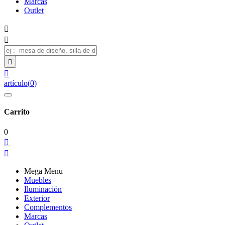
Marcas
Outlet




artículo
(
0
)
Carrito
0


Mega Menu
Muebles
Iluminación
Exterior
Complementos
Marcas