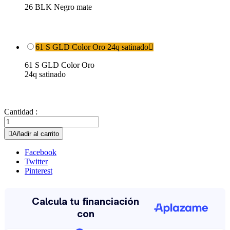
26 BLK Negro mate
61 S GLD Color Oro 24q satinado

61 S GLD Color Oro
24q satinado
Cantidad :

Añadir al carrito
Facebook
Twitter
Pinterest