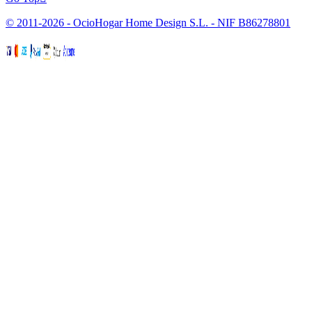
© 2011-2026 - OcioHogar Home Design S.L. - NIF B86278801