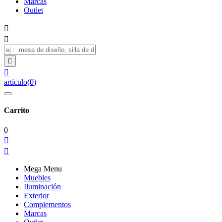
Marcas
Outlet




artículo
(
0
)
Carrito
0


Mega Menu
Muebles
Iluminación
Exterior
Complementos
Marcas