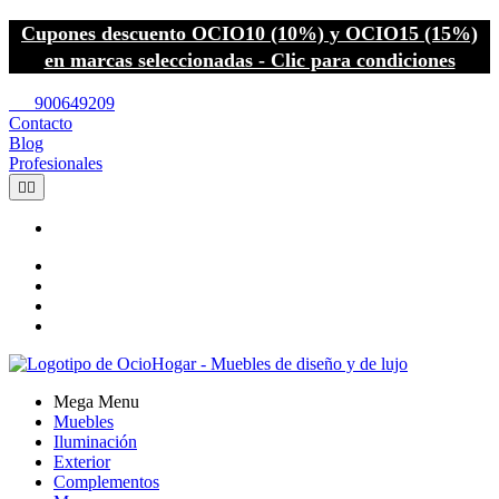
Cupones descuento OCIO10 (10%) y OCIO15 (15%)
en marcas seleccionadas - Clic para condiciones
call
900649209
Contacto
Blog
Profesionales


Mega Menu
Muebles
Iluminación
Exterior
Complementos