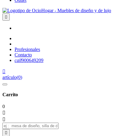
Outlet

Profesionales
Contacto
call
900649209

artículo
(
0
)
Carrito
0


