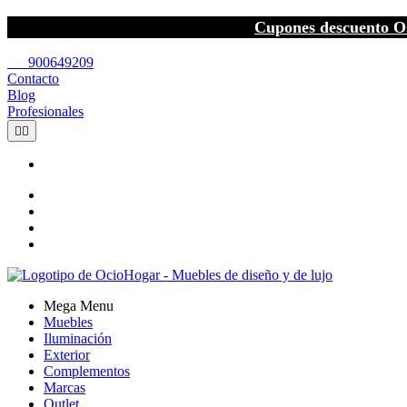
Cupones descuento O
call
900649209
Contacto
Blog
Profesionales


Mega Menu
Muebles
Iluminación
Exterior
Complementos
Marcas
Outlet