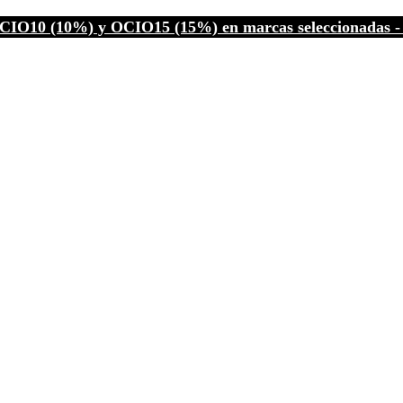
CIO10 (10%) y OCIO15 (15%) en marcas seleccionadas - C