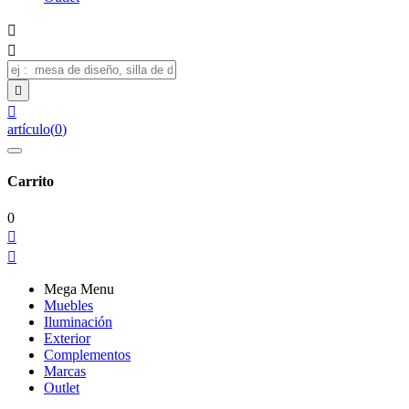




artículo
(
0
)
Carrito
0


Mega Menu
Muebles
Iluminación
Exterior
Complementos
Marcas
Outlet