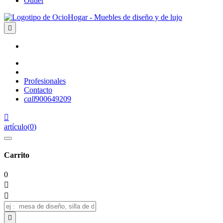
Outlet

Profesionales
Contacto
call
900649209

artículo
(
0
)
Carrito
0


