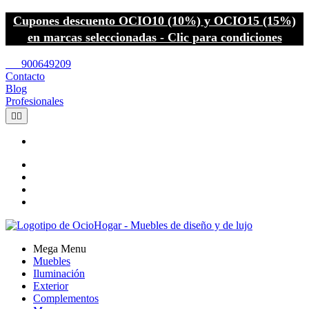
Cupones descuento OCIO10 (10%) y OCIO15 (15%)
en marcas seleccionadas - Clic para condiciones
call
900649209
Contacto
Blog
Profesionales


Mega Menu
Muebles
Iluminación
Exterior
Complementos