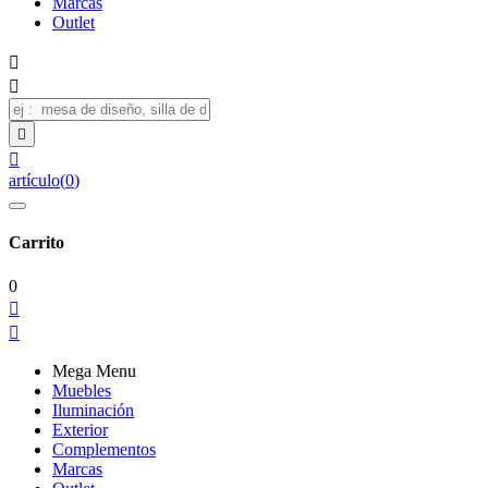
Marcas
Outlet




artículo
(
0
)
Carrito
0


Mega Menu
Muebles
Iluminación
Exterior
Complementos
Marcas