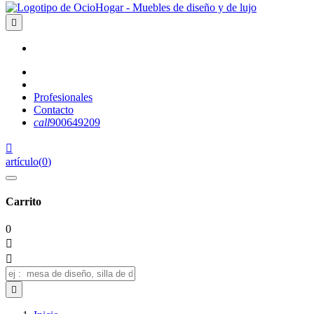

Profesionales
Contacto
call
900649209

artículo
(
0
)
Carrito
0


