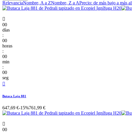
Relevancia
Nombre, A a Z
Nombre, Z a A
Precio: de más bajo a más al

00
días
:
00
horas
:
00
min
:
00
seg

Butaca Laja 881
647,69 €
-15%
761,99 €

00