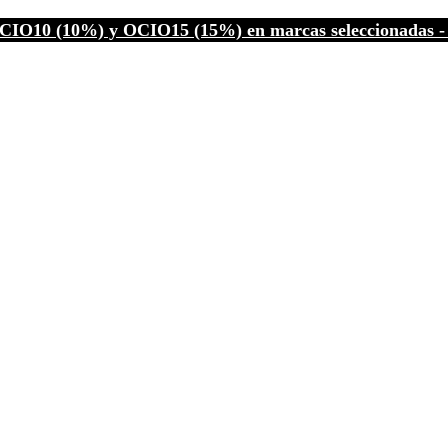
CIO10 (10%) y OCIO15 (15%) en marcas seleccionadas - C