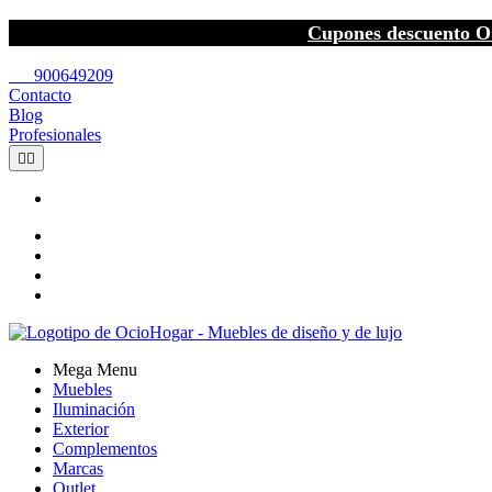
Cupones descuento O
call
900649209
Contacto
Blog
Profesionales


Mega Menu
Muebles
Iluminación
Exterior
Complementos
Marcas
Outlet