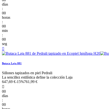
días
:
00
horas
:
00
min
:
00
seg

Butaca Laja 881
Sillones tapizados en piel Pedrali
La sencillez estilística define la colección Laja
647,69 €
-15%
761,99 €

00
días
:
00
horas