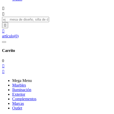




artículo
(
0
)
Carrito
0


Mega Menu
Muebles
Iluminación
Exterior
Complementos
Marcas
Outlet