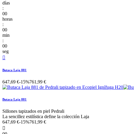
días
:
00
horas
:
00
min
:
00
seg

Butaca Laja 881
647,69 €
-15%
761,99 €
Butaca Laja 881
Sillones tapizados en piel Pedrali
La sencillez estilística define la colección Laja
647,69 €
-15%
761,99 €

00