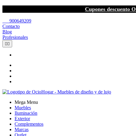
Cupones descuento O
call
900649209
Contacto
Blog
Profesionales


Mega Menu
Muebles
Iluminación
Exterior
Complementos
Marcas
Outlet