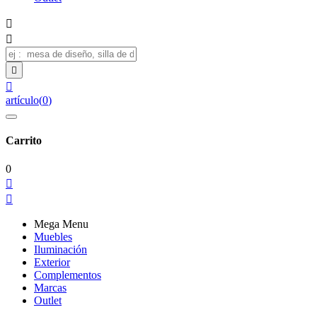




artículo
(
0
)
Carrito
0


Mega Menu
Muebles
Iluminación
Exterior
Complementos
Marcas
Outlet