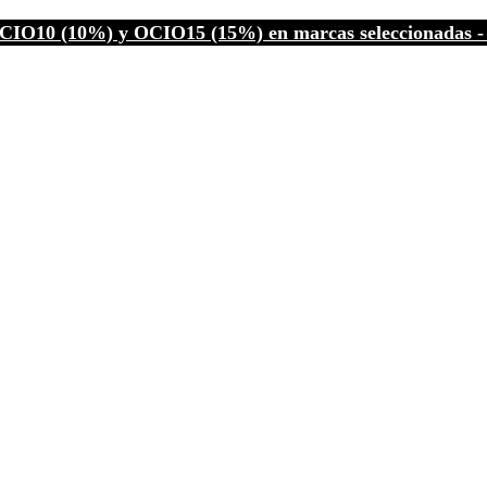
CIO10 (10%) y OCIO15 (15%) en marcas seleccionadas - C