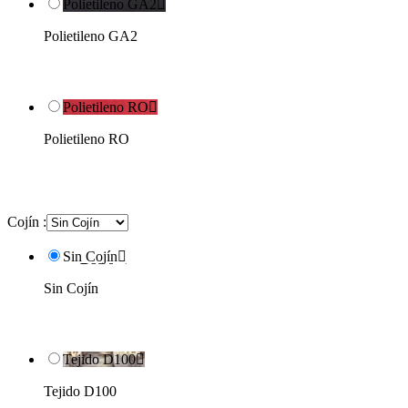
Polietileno GA2

Polietileno GA2
Polietileno RO

Polietileno RO
Cojín :
Sin Cojín

Sin Cojín
Tejido D100

Tejido D100