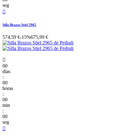
seg

Silla Brazos Stiel 2965
574,59 €
-15%
675,99 €

00
días
:
00
horas
:
00
min
:
00
seg
