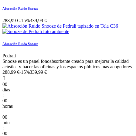
Absorción Ruido Snooze
288,99 €
-15%
339,99 €
Absorción Ruido Snooze
Pedrali
Snooze es un panel fonoabsorbente creado para mejorar la calidad
acústica y hacer las oficinas y los espacios públicos más acogedores
288,99 €
-15%
339,99 €

00
días
:
00
horas
:
00
min
:
00