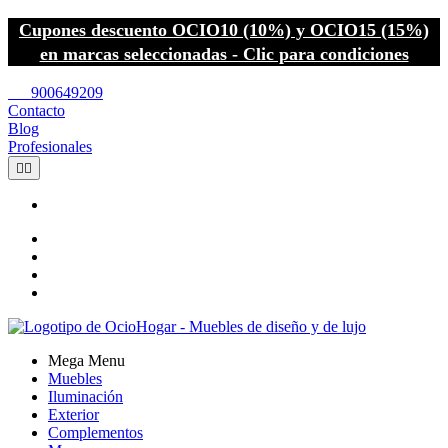
Cupones descuento OCIO10 (10%) y OCIO15 (15%)
en marcas seleccionadas - Clic para condiciones
call
900649209
Contacto
Blog
Profesionales


Mega Menu
Muebles
Iluminación
Exterior
Complementos