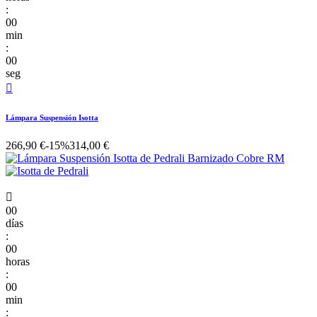
:
00
min
:
00
seg

Lámpara Suspensión Isotta
266,90 €
-15%
314,00 €

00
días
:
00
horas
:
00
min
: