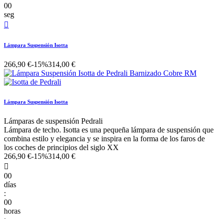
00
seg

Lámpara Suspensión Isotta
266,90 €
-15%
314,00 €
Lámpara Suspensión Isotta
Lámparas de suspensión Pedrali
Lámpara de techo. Isotta es una pequeña lámpara de suspensión que
combina estilo y elegancia y se inspira en la forma de los faros de
los coches de principios del siglo XX
266,90 €
-15%
314,00 €

00
días
:
00
horas