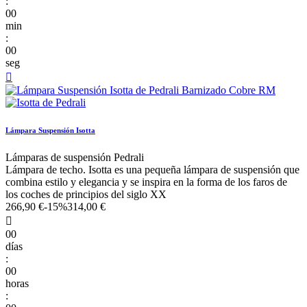
:
00
min
:
00
seg

Lámpara Suspensión Isotta
Lámparas de suspensión Pedrali
Lámpara de techo. Isotta es una pequeña lámpara de suspensión que
combina estilo y elegancia y se inspira en la forma de los faros de
los coches de principios del siglo XX
266,90 €
-15%
314,00 €

00
días
:
00
horas
: