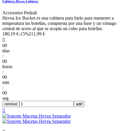
Cubitera Hevea Cubitera
Accesorios Pedrali
Hevea Ice Bucket es una cubitera para hielo para mantener a
temperatura las botellas, compuesta por una base y un vástago
central de acero al que se acopla un cubo para botellas
180,19 €
-15%
211,99 €

00
días
:
00
horas
:
00
min
:
00
seg
remove
add
