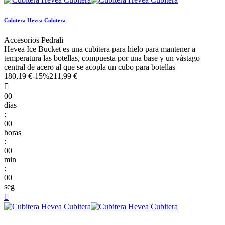
Cubitera Hevea Cubitera
Accesorios Pedrali
Hevea Ice Bucket es una cubitera para hielo para mantener a
temperatura las botellas, compuesta por una base y un vástago
central de acero al que se acopla un cubo para botellas
180,19 €
-15%
211,99 €

00
días
:
00
horas
:
00
min
:
00
seg
