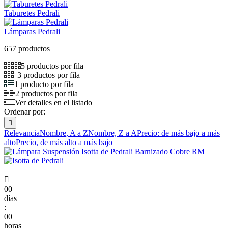
Taburetes Pedrali
Lámparas Pedrali
657 productos
5 productos por fila
3 productos por fila
1 producto por fila
2 productos por fila
Ver detalles en el listado
Ordenar por:

Relevancia
Nombre, A a Z
Nombre, Z a A
Precio: de más bajo a más
alto
Precio, de más alto a más bajo

00
días
:
00
horas