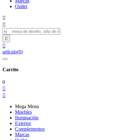
Marcas
Outlet




artículo
(
0
)
Carrito
0


Mega Menu
Muebles
Iluminación
Exterior
Complementos
Marcas