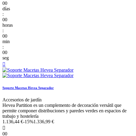
00
días
:
00
horas
:
00
min
:
00
seg

Soporte Macetas Hevea Separador
Accesorios de jardín
Hevea Partition es un complemento de decoración versátil que
permite componer distribuciones y paredes verdes en espacios de
trabajo y hostelería
1.136,44 €
-15%
1.336,99 €

00