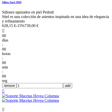
Sillón Stiel 2969
Sillones tapizados en piel Pedrali
Stiel es una colección de asientos inspirada en una idea de elegancia
y refinamiento
628,15 €
-15%
739,00 €

00
días
:
00
horas
:
00
min
:
00
seg
remove
add

