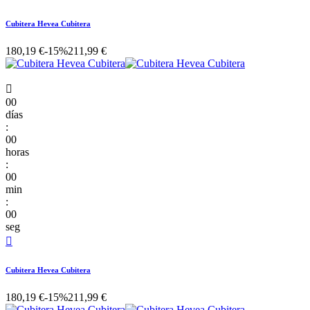
Cubitera Hevea Cubitera
180,19 €
-15%
211,99 €

00
días
:
00
horas
:
00
min
:
00
seg

Cubitera Hevea Cubitera
180,19 €
-15%
211,99 €