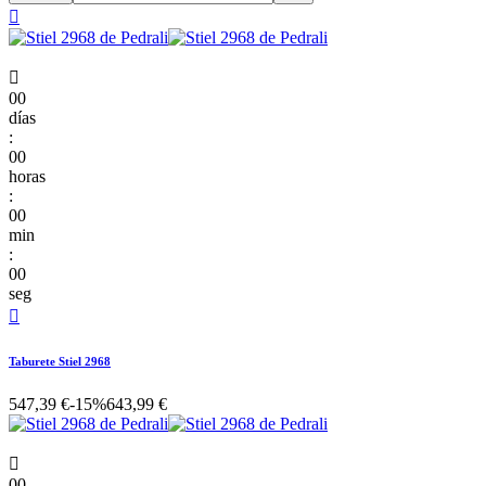


00
días
:
00
horas
:
00
min
:
00
seg

Taburete Stiel 2968
547,39 €
-15%
643,99 €

00