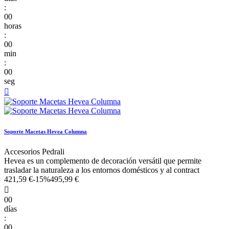
:
00
horas
:
00
min
:
00
seg

Soporte Macetas Hevea Columna
Accesorios Pedrali
Hevea es un complemento de decoración versátil que permite
trasladar la naturaleza a los entornos domésticos y al contract
421,59 €
-15%
495,99 €

00
días
:
00