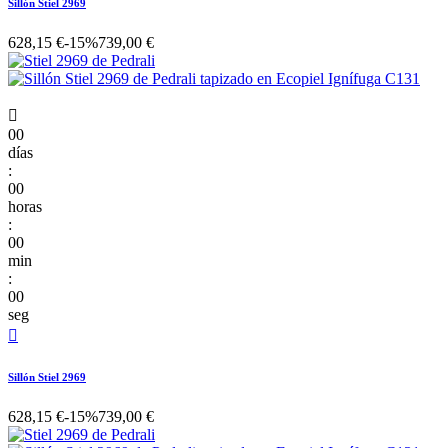
Sillón Stiel 2969
628,15 €
-15%
739,00 €

00
días
:
00
horas
:
00
min
:
00
seg

Sillón Stiel 2969
628,15 €
-15%
739,00 €