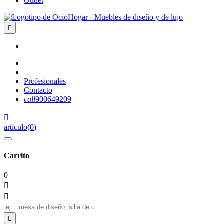
Outlet

Profesionales
Contacto
call
900649209

artículo
(
0
)
Carrito
0


