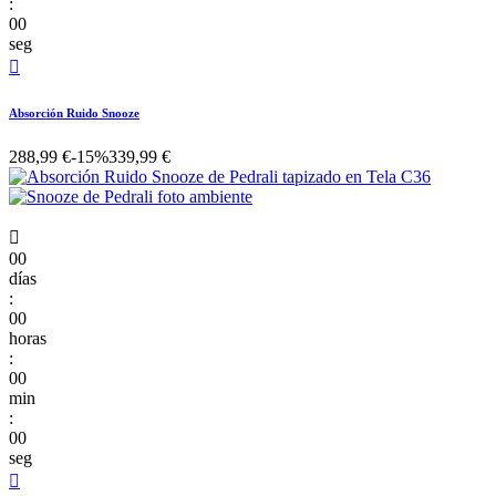
:
00
seg

Absorción Ruido Snooze
288,99 €
-15%
339,99 €

00
días
:
00
horas
:
00
min
:
00
seg
