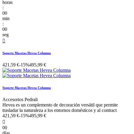
horas
:
00
min
:
00
seg

Soporte Macetas Hevea Columna
421,59 €
-15%
495,99 €
Soporte Macetas Hevea Columna
Accesorios Pedrali
Hevea es un complemento de decoración versátil que permite
trasladar la naturaleza a los entornos domésticos y al contract
421,59 €
-15%
495,99 €

00
días