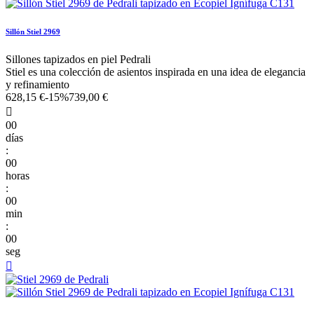
Sillón Stiel 2969
Sillones tapizados en piel Pedrali
Stiel es una colección de asientos inspirada en una idea de elegancia
y refinamiento
628,15 €
-15%
739,00 €

00
días
:
00
horas
:
00
min
:
00
seg
