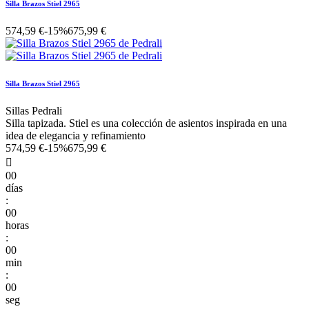
Silla Brazos Stiel 2965
574,59 €
-15%
675,99 €
Silla Brazos Stiel 2965
Sillas Pedrali
Silla tapizada. Stiel es una colección de asientos inspirada en una
idea de elegancia y refinamiento
574,59 €
-15%
675,99 €

00
días
:
00
horas
:
00
min
:
00
seg