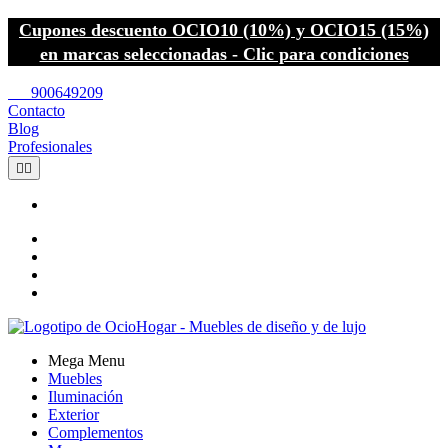
Cupones descuento OCIO10 (10%) y OCIO15 (15%)
en marcas seleccionadas - Clic para condiciones
call
900649209
Contacto
Blog
Profesionales


Mega Menu
Muebles
Iluminación
Exterior
Complementos