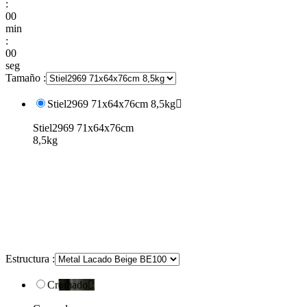
:
00
min
:
00
seg
Tamaño :
Stiel2969 71x64x76cm 8,5kg

Stiel2969 71x64x76cm
8,5kg
Estructura :
Cromado
