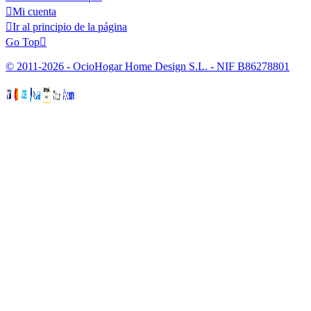

Mi cuenta

Ir al principio de la página
Go Top

© 2011-2026 - OcioHogar Home Design S.L. - NIF B86278801