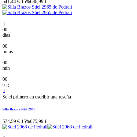
541,44 €
-15%
636,99 €

00
días
:
00
horas
:
00
min
:
00
seg

Se el primero en escribir una reseña
Silla Brazos Stiel 2965
574,59 €
-15%
675,99 €