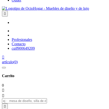
Outlet

Profesionales
Contacto
call
900649209

artículo
(
0
)
Carrito
0


