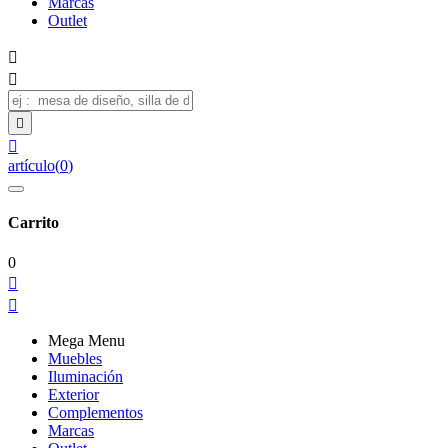
Marcas
Outlet




artículo
(
0
)
Carrito
0


Mega Menu
Muebles
Iluminación
Exterior
Complementos
Marcas