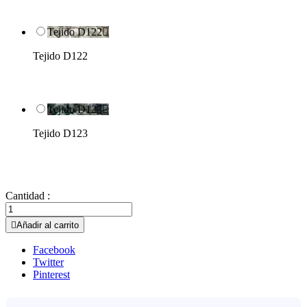
Tejido D122

Tejido D122
Tejido D123

Tejido D123
Cantidad :

Añadir al carrito
Facebook
Twitter
Pinterest