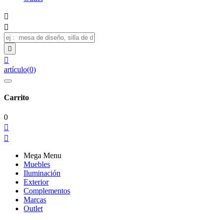




artículo
(
0
)
Carrito
0


Mega Menu
Muebles
Iluminación
Exterior
Complementos
Marcas
Outlet