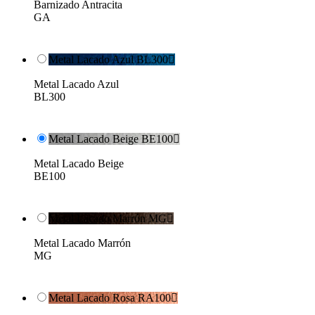
Barnizado Antracita
GA
Metal Lacado Azul BL300

Metal Lacado Azul
BL300
Metal Lacado Beige BE100

Metal Lacado Beige
BE100
Metal Lacado Marrón MG

Metal Lacado Marrón
MG
Metal Lacado Rosa RA100
