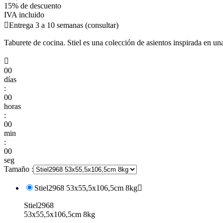
15% de descuento
IVA incluido

Entrega 3 a 10 semanas (consultar)
Taburete de cocina. Stiel es una colección de asientos inspirada en un

00
días
:
00
horas
:
00
min
:
00
seg
Tamaño :
Stiel2968 53x55,5x106,5cm 8kg

Stiel2968
53x55,5x106,5cm 8kg