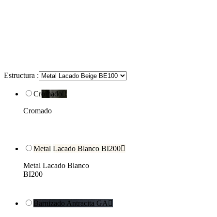
Estructura :
Cromado

Cromado
Metal Lacado Blanco BI200

Metal Lacado Blanco
BI200
Barnizado Antracita GA
