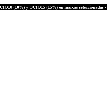
CIO10 (10%) y OCIO15 (15%) en marcas seleccionadas - C