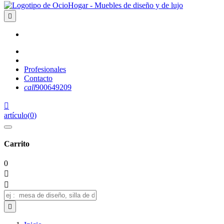

Profesionales
Contacto
call
900649209

artículo
(
0
)
Carrito
0


