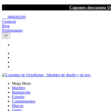
Cupones descuento O
call
900649209
Contacto
Blog
Profesionales


Mega Menu
Muebles
Iluminación
Exterior
Complementos
Marcas
Outlet