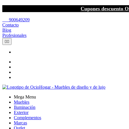
Cupones descuento O
call
900649209
Contacto
Blog
Profesionales


Mega Menu
Muebles
Iluminación
Exterior
Complementos
Marcas
Outlet