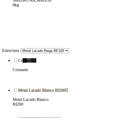
Stiel2965 60x54x81cm
8kg
Estructura :
Cromado

Cromado
Metal Lacado Blanco BI200

Metal Lacado Blanco
BI200