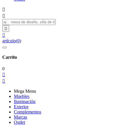




artículo
(
0
)
Carrito
0


Mega Menu
Muebles
Iluminación
Exterior
Complementos
Marcas
Outlet