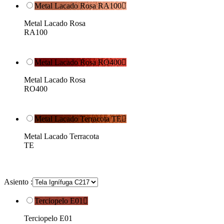
Metal Lacado Rosa RA100

Metal Lacado Rosa
RA100
Metal Lacado Rosa RO400

Metal Lacado Rosa
RO400
Metal Lacado Terracota TE

Metal Lacado Terracota
TE
Asiento :
Terciopelo E01

Terciopelo E01