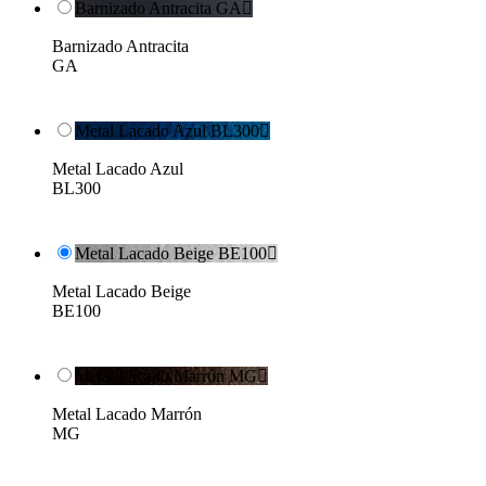
Barnizado Antracita GA

Barnizado Antracita
GA
Metal Lacado Azul BL300

Metal Lacado Azul
BL300
Metal Lacado Beige BE100

Metal Lacado Beige
BE100
Metal Lacado Marrón MG

Metal Lacado Marrón
MG