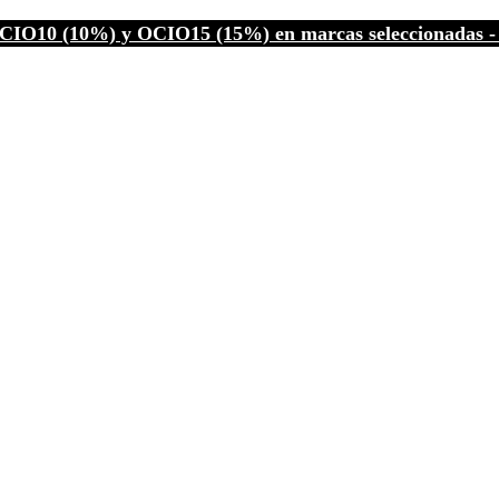
CIO10 (10%) y OCIO15 (15%) en marcas seleccionadas - C