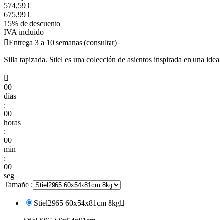
574,59 €
675,99 €
15% de descuento
IVA incluido

Entrega 3 a 10 semanas (consultar)
Silla tapizada. Stiel es una colección de asientos inspirada en una ide

00
días
:
00
horas
:
00
min
:
00
seg
Tamaño :
Stiel2965 60x54x81cm 8kg
