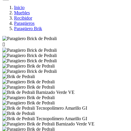
Inicio
Muebles
Recibidor
Paragüeros
Paragüero Brik
