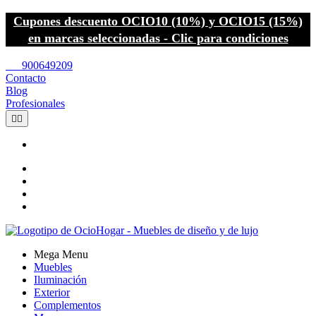
Cupones descuento OCIO10 (10%) y OCIO15 (15%)
en marcas seleccionadas - Clic para condiciones
call
900649209
Contacto
Blog
Profesionales


Mega Menu
Muebles
Iluminación
Exterior
Complementos