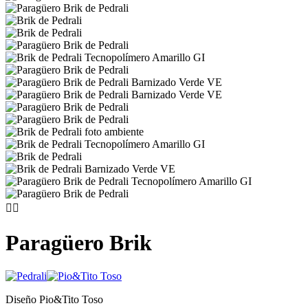


Paragüero Brik
Diseño Pio&Tito Toso