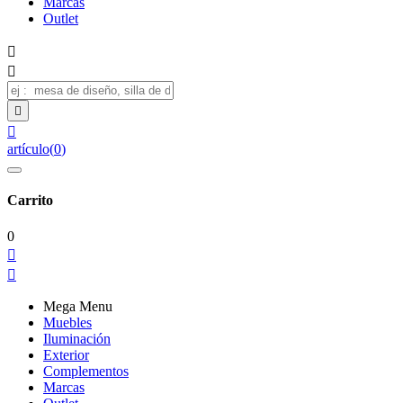
Marcas
Outlet




artículo
(
0
)
Carrito
0


Mega Menu
Muebles
Iluminación
Exterior
Complementos
Marcas