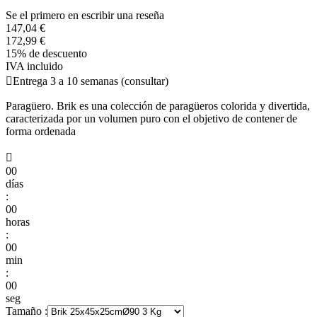
Se el primero en escribir una reseña
147,04 €
172,99 €
15% de descuento
IVA incluido

Entrega 3 a 10 semanas (consultar)
Paragüero. Brik es una colección de paragüeros colorida y divertida,
caracterizada por un volumen puro con el objetivo de contener de
forma ordenada

00
días
:
00
horas
:
00
min
:
00
seg
Tamaño :