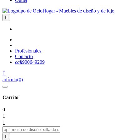
Outlet

Profesionales
Contacto
call
900649209

artículo
(
0
)
Carrito
0


