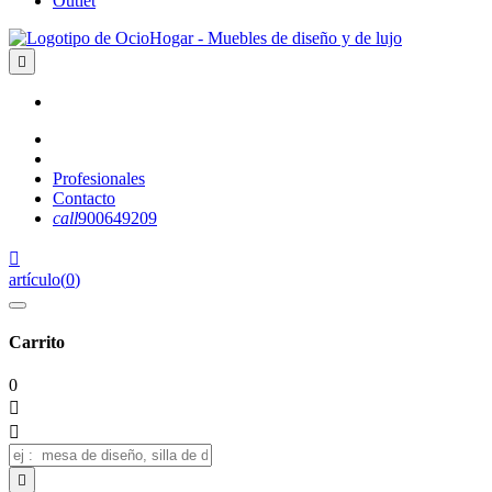
Outlet

Profesionales
Contacto
call
900649209

artículo
(
0
)
Carrito
0


