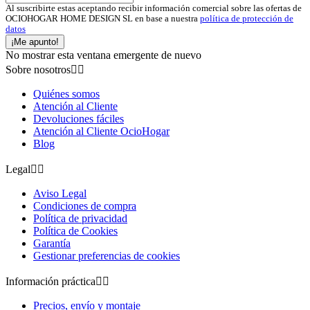
Al suscribirte estas aceptando recibir información comercial sobre las ofertas de
OCIOHOGAR HOME DESIGN SL en base a nuestra
política de protección de
datos
¡Me apunto!
No mostrar esta ventana emergente de nuevo
Sobre nosotros


Quiénes somos
Atención al Cliente
Devoluciones fáciles
Atención al Cliente OcioHogar
Blog
Legal


Aviso Legal
Condiciones de compra
Política de privacidad
Política de Cookies
Garantía
Gestionar preferencias de cookies
Información práctica


Precios, envío y montaje