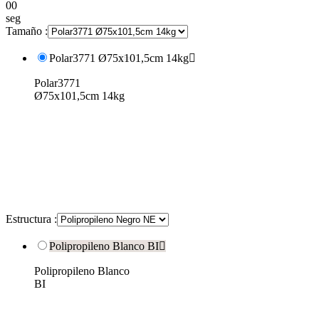
00
seg
Tamaño :
Polar3771 Ø75x101,5cm 14kg

Polar3771
Ø75x101,5cm 14kg
Estructura :
Polipropileno Blanco BI

Polipropileno Blanco
BI