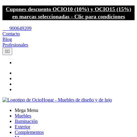
Cupones descuento OCIO10 (10%) y OCIO15 (15%)
en marcas seleccionadas - Clic para condiciones
call
900649209
Contacto
Blog
Profesionales


Mega Menu
Muebles
Iluminación
Exterior
Complementos