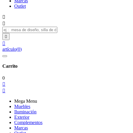
Marcas
Outlet




artículo
(
0
)
Carrito
0


Mega Menu
Muebles
Iluminación
Exterior
Complementos
Marcas