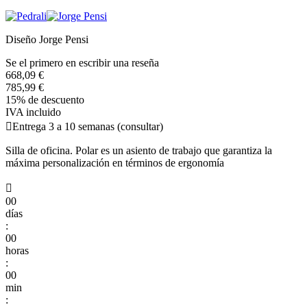
Diseño Jorge Pensi
Se el primero en escribir una reseña
668,09 €
785,99 €
15% de descuento
IVA incluido

Entrega 3 a 10 semanas (consultar)
Silla de oficina. Polar es un asiento de trabajo que garantiza la
máxima personalización en términos de ergonomía

00
días
:
00
horas
:
00
min
: