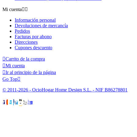
Mi cuenta


Información personal
Devoluciones de mercancía
Pedidos
Facturas por abono
Direcciones
Cupones descuento

Carrito de la compra

Mi cuenta

Ir al principio de la página
Go Top

© 2011-2026 - OcioHogar Home Design S.L. - NIF B86278801