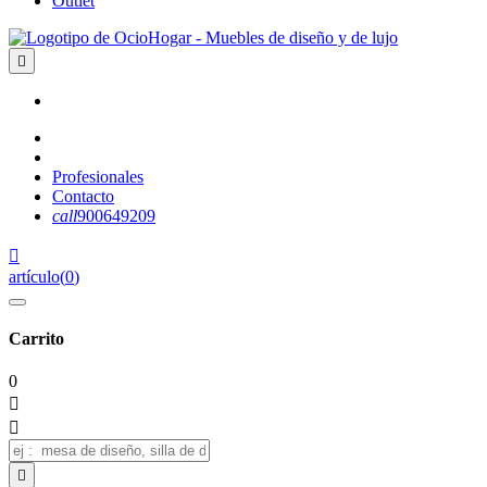
Outlet

Profesionales
Contacto
call
900649209

artículo
(
0
)
Carrito
0


