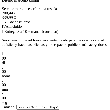
Diseño Marcello Ziliani
Se el primero en escribir una reseña
288,99 €
339,99 €
15% de descuento
IVA incluido

Entrega 3 a 10 semanas (consultar)
Snooze es un panel fonoabsorbente creado para mejorar la calidad
acústica y hacer las oficinas y los espacios públicos más acogedores

00
días
:
00
horas
:
00
min
:
00
seg
Tamaño :