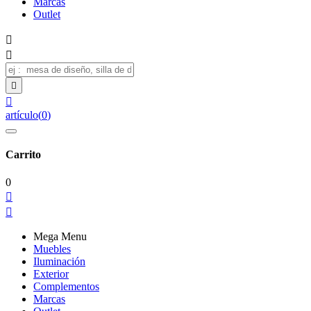
Marcas
Outlet




artículo
(
0
)
Carrito
0


Mega Menu
Muebles
Iluminación
Exterior
Complementos
Marcas