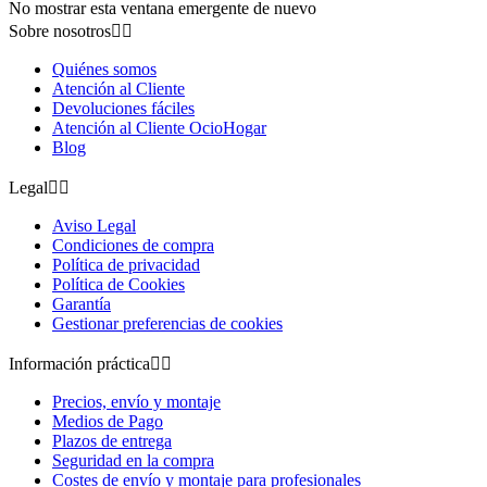
No mostrar esta ventana emergente de nuevo
Sobre nosotros


Quiénes somos
Atención al Cliente
Devoluciones fáciles
Atención al Cliente OcioHogar
Blog
Legal


Aviso Legal
Condiciones de compra
Política de privacidad
Política de Cookies
Garantía
Gestionar preferencias de cookies
Información práctica


Precios, envío y montaje
Medios de Pago
Plazos de entrega
Seguridad en la compra
Costes de envío y montaje para profesionales