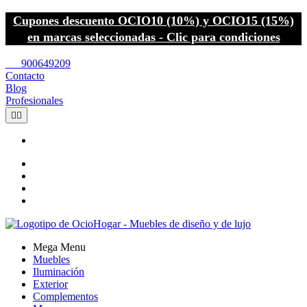
Cupones descuento OCIO10 (10%) y OCIO15 (15%)
en marcas seleccionadas - Clic para condiciones
call
900649209
Contacto
Blog
Profesionales


Mega Menu
Muebles
Iluminación
Exterior
Complementos