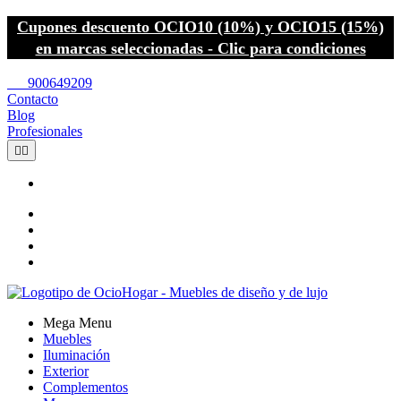
Cupones descuento OCIO10 (10%) y OCIO15 (15%)
en marcas seleccionadas - Clic para condiciones
call
900649209
Contacto
Blog
Profesionales


Mega Menu
Muebles
Iluminación
Exterior
Complementos