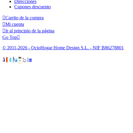
Direcciones
Cupones descuento

Carrito de la compra

Mi cuenta

Ir al principio de la página
Go Top

© 2011-2026 - OcioHogar Home Design S.L. - NIF B86278801