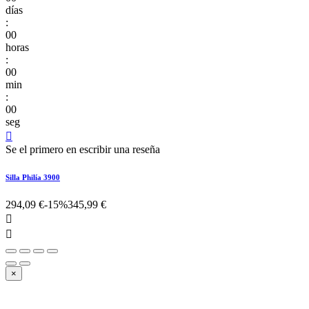
días
:
00
horas
:
00
min
:
00
seg

Se el primero en escribir una reseña
Silla Philía 3900
294,09 €
-15%
345,99 €


×