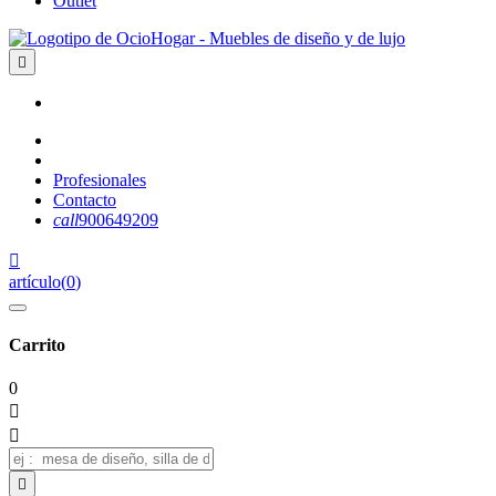
Outlet

Profesionales
Contacto
call
900649209

artículo
(
0
)
Carrito
0


