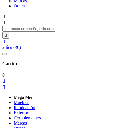
Marcas
Outlet




artículo
(
0
)
Carrito
0


Mega Menu
Muebles
Iluminación
Exterior
Complementos
Marcas