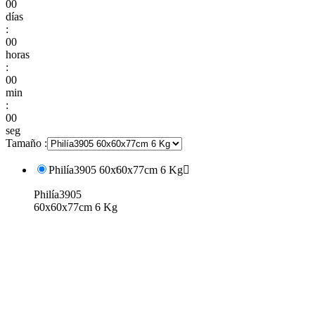
00
días
:
00
horas
:
00
min
:
00
seg
Tamaño :
Philía3905 60x60x77cm 6 Kg

Philía3905
60x60x77cm 6 Kg