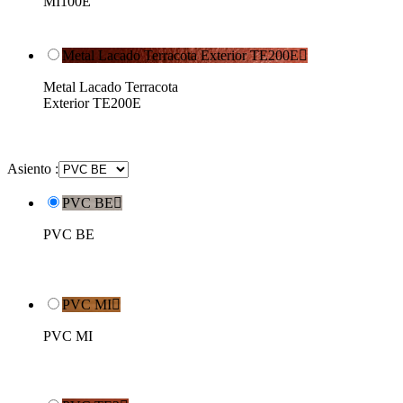
MI100E
Metal Lacado Terracota Exterior TE200E

Metal Lacado Terracota
Exterior TE200E
Asiento :
PVC BE

PVC BE
PVC MI

PVC MI