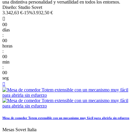
una distintiva personalidad y versatilidad en todos los entornos.
Diseño: Studio Sovet
3.342,63 €
-15%
3.932,50 €

00
días
:
00
horas
:
00
min
:
00
seg

Mesa de comedor Totem extensible con un mecanismo muy fácil para abrirla sin esfuerzo
Mesas Sovet Italia