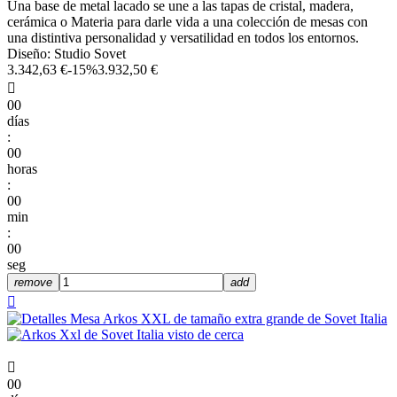
Una base de metal lacado se une a las tapas de cristal, madera,
cerámica o Materia para darle vida a una colección de mesas con
una distintiva personalidad y versatilidad en todos los entornos.
Diseño: Studio Sovet
3.342,63 €
-15%
3.932,50 €

00
días
:
00
horas
:
00
min
:
00
seg
remove
add


00