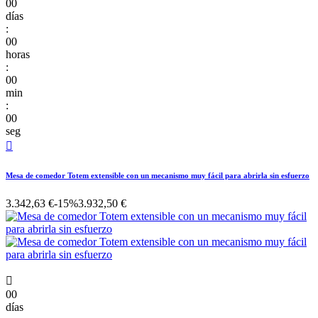
00
días
:
00
horas
:
00
min
:
00
seg

Mesa de comedor Totem extensible con un mecanismo muy fácil para abrirla sin esfuerzo
3.342,63 €
-15%
3.932,50 €

00
días