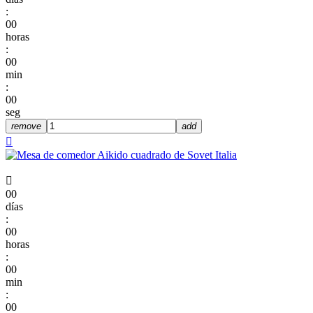
:
00
horas
:
00
min
:
00
seg
remove
add


00
días
:
00
horas
:
00
min
:
00