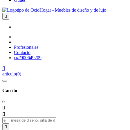
Outlet

Profesionales
Contacto
call
900649209

artículo
(
0
)
Carrito
0


