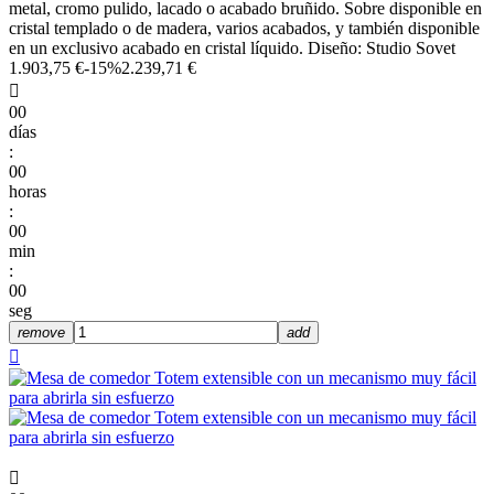
metal, cromo pulido, lacado o acabado bruñido. Sobre disponible en
cristal templado o de madera, varios acabados, y también disponible
en un exclusivo acabado en cristal líquido. Diseño: Studio Sovet
1.903,75 €
-15%
2.239,71 €

00
días
:
00
horas
:
00
min
:
00
seg
remove
add

