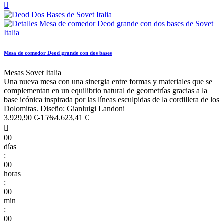

Mesa de comedor Deod grande con dos bases
Mesas Sovet Italia
Una nueva mesa con una sinergia entre formas y materiales que se
complementan en un equilibrio natural de geometrías gracias a la
base icónica inspirada por las líneas esculpidas de la cordillera de los
Dolomitas. Diseño: Gianluigi Landoni
3.929,90 €
-15%
4.623,41 €

00
días
:
00
horas
:
00
min
:
00