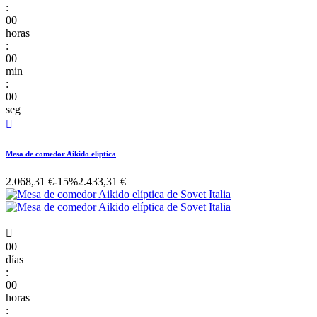
:
00
horas
:
00
min
:
00
seg

Mesa de comedor Aikido elíptica
2.068,31 €
-15%
2.433,31 €

00
días
:
00
horas
: