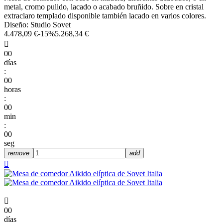
metal, cromo pulido, lacado o acabado bruñido. Sobre en cristal
extraclaro templado disponible también lacado en varios colores.
Diseño: Studio Sovet
4.478,09 €
-15%
5.268,34 €

00
días
:
00
horas
:
00
min
:
00
seg
remove
add


00
días