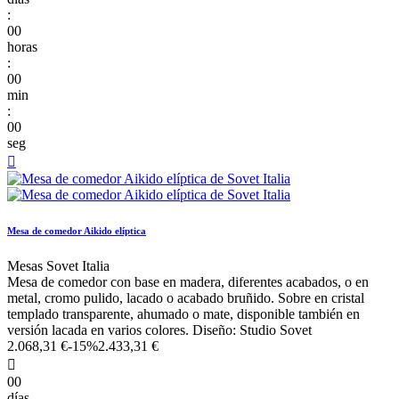
:
00
horas
:
00
min
:
00
seg

Mesa de comedor Aikido elíptica
Mesas Sovet Italia
Mesa de comedor con base en madera, diferentes acabados, o en
metal, cromo pulido, lacado o acabado bruñido. Sobre en cristal
templado transparente, ahumado o mate, disponible también en
versión lacada en varios colores. Diseño: Studio Sovet
2.068,31 €
-15%
2.433,31 €

00
días