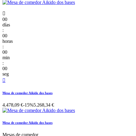

00
días
:
00
horas
:
00
min
:
00
seg

Mesa de comedor Aikido dos bases
4.478,09 €
-15%
5.268,34 €
Mesa de comedor Aikido dos bases
Mesas de comedor