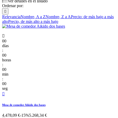
Ver detalles en el listado
Ordenar por:

Relevancia
Nombre, A a Z
Nombre, Z a A
Precio: de más bajo a más
alto
Precio, de más alto a más bajo

00
días
:
00
horas
:
00
min
:
00
seg

Mesa de comedor Aikido dos bases
4.478,09 €
-15%
5.268,34 €