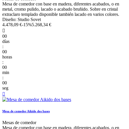
Mesa de comedor con base en madera, diferentes acabados, o en
metal, cromo pulido, lacado o acabado bruñido. Sobre en cristal
extraclaro templado disponible también lacado en varios colores.
Diseño: Studio Sovet
4.478,09 €
-15%
5.268,34 €

00
días
:
00
horas
:
00
min
:
00
seg

Mesa de comedor Aikido dos bases
Mesas de comedor
Mesa de comedor con base en madera, diferentes acabados, o en