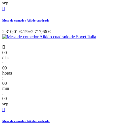
seg

Mesa de comedor Aikido cuadrado
2.310,01 €
-15%
2.717,66 €

00
días
:
00
horas
:
00
min
:
00
seg

Mesa de comedor Aikido cuadrado