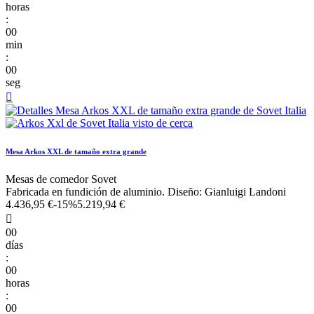
horas
:
00
min
:
00
seg

Mesa Arkos XXL de tamaño extra grande
Mesas de comedor Sovet
Fabricada en fundición de aluminio. Diseño: Gianluigi Landoni
4.436,95 €
-15%
5.219,94 €

00
días
:
00
horas
:
00