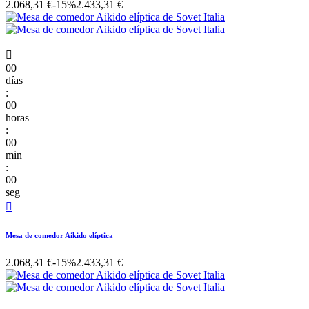
2.068,31 €
-15%
2.433,31 €

00
días
:
00
horas
:
00
min
:
00
seg

Mesa de comedor Aikido elíptica
2.068,31 €
-15%
2.433,31 €