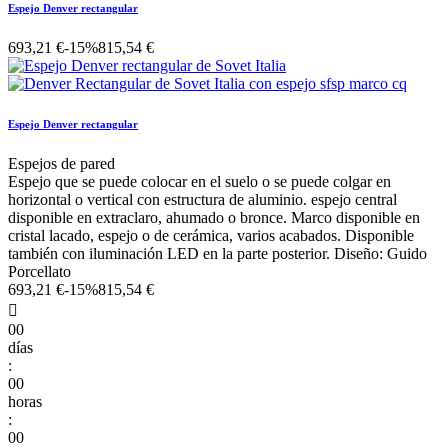
Espejo Denver rectangular
693,21 €
-15%
815,54 €
Espejo Denver rectangular
Espejos de pared
Espejo que se puede colocar en el suelo o se puede colgar en
horizontal o vertical con estructura de aluminio. espejo central
disponible en extraclaro, ahumado o bronce. Marco disponible en
cristal lacado, espejo o de cerámica, varios acabados. Disponible
también con iluminación LED en la parte posterior. Diseño: Guido
Porcellato
693,21 €
-15%
815,54 €

00
días
:
00
horas
:
00