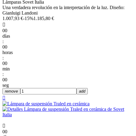
Lámparas Sovet Italia
Una verdadera revolución en la interpretación de la luz. Diseño:
Gianluigi Landoni
1.007,93 €
-15%
1.185,80 €

00
días
:
00
horas
:
00
min
:
00
seg
remove
add


00