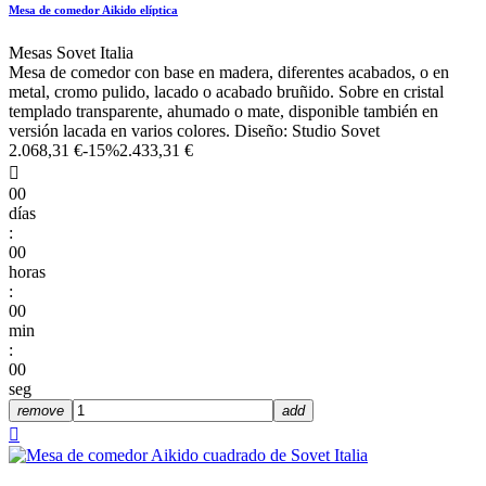
Mesa de comedor Aikido elíptica
Mesas Sovet Italia
Mesa de comedor con base en madera, diferentes acabados, o en
metal, cromo pulido, lacado o acabado bruñido. Sobre en cristal
templado transparente, ahumado o mate, disponible también en
versión lacada en varios colores. Diseño: Studio Sovet
2.068,31 €
-15%
2.433,31 €

00
días
:
00
horas
:
00
min
:
00
seg
remove
add
