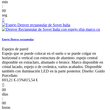
min
:
00
seg

Espejo Denver rectangular
Espejos de pared
Espejo que se puede colocar en el suelo o se puede colgar en
horizontal o vertical con estructura de aluminio. espejo central
disponible en extraclaro, ahumado o bronce. Marco disponible en
cristal lacado, espejo o de cerámica, varios acabados. Disponible
también con iluminación LED en la parte posterior. Diseño: Guido
Porcellato
693,21 €
-15%
815,54 €

00
días
:
00
horas