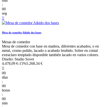
min
:
00
seg

Mesa de comedor Aikido dos bases
Mesas de comedor
Mesa de comedor con base en madera, diferentes acabados, o en
metal, cromo pulido, lacado o acabado bruñido. Sobre en cristal
extraclaro templado disponible también lacado en varios colores.
Diseño: Studio Sovet
4.478,09 €
-15%
5.268,34 €

00
días
:
00
horas
:
00
min