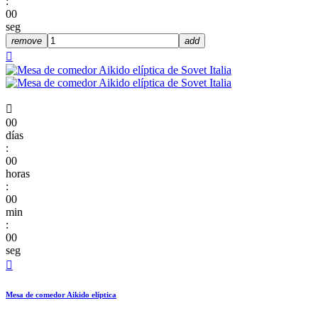
:
00
seg
remove
add


00
días
:
00
horas
:
00
min
:
00
seg

Mesa de comedor Aikido elíptica