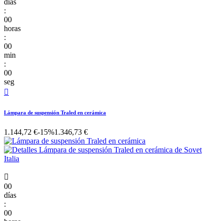
días
:
00
horas
:
00
min
:
00
seg

Lámpara de suspensión Traled en cerámica
1.144,72 €
-15%
1.346,73 €

00
días
:
00