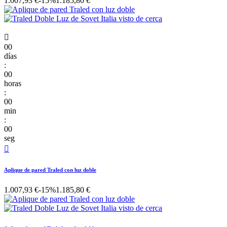
1.007,93 €
-15%
1.185,80 €

00
días
:
00
horas
:
00
min
:
00
seg

Aplique de pared Traled con luz doble
1.007,93 €
-15%
1.185,80 €