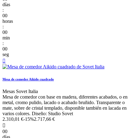
días
:
00
horas
:
00
min
:
00
seg

Mesa de comedor Aikido cuadrado
Mesas Sovet Italia
Mesa de comedor con base en madera, diferentes acabados, o en
metal, cromo pulido, lacado o acabado bruñido. Transparente o
mate, sobre de cristal templado, disponible también en lacada en
varios colores. Diseño: Studio Sovet
2.310,01 €
-15%
2.717,66 €

00
días