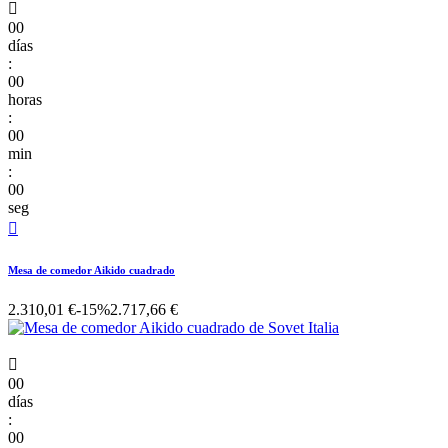

00
días
:
00
horas
:
00
min
:
00
seg

Mesa de comedor Aikido cuadrado
2.310,01 €
-15%
2.717,66 €

00
días
:
00