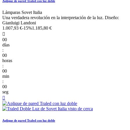
Aplique de pared Traled con luz doble
Lámparas Sovet Italia
Una verdadera revolución en la interpretación de la luz. Diseño:
Gianluigi Landoni
1.007,93 €
-15%
1.185,80 €

00
días
:
00
horas
:
00
min
:
00
seg

Aplique de pared Traled con luz doble