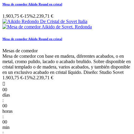
Mesa de comedor Aikido Round en cristal
1.903,75 €
-15%
2.239,71 €
Mesa de comedor Aikido Round en cristal
Mesas de comedor
Mesa de comedor con base en madera, diferentes acabados, o en
metal, cromo pulido, lacado o acabado bruñido. Sobre disponible en
cristal templado o de madera, varios acabados, y también disponible
en un exclusivo acabado en cristal líquido. Diseño: Studio Sovet
1.903,75 €
-15%
2.239,71 €

00
días
:
00
horas
:
00
min
: