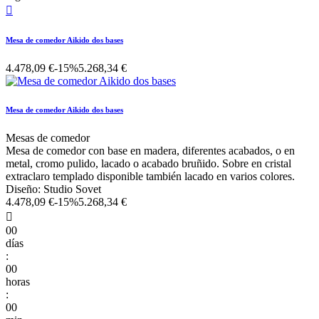

Mesa de comedor Aikido dos bases
4.478,09 €
-15%
5.268,34 €
Mesa de comedor Aikido dos bases
Mesas de comedor
Mesa de comedor con base en madera, diferentes acabados, o en
metal, cromo pulido, lacado o acabado bruñido. Sobre en cristal
extraclaro templado disponible también lacado en varios colores.
Diseño: Studio Sovet
4.478,09 €
-15%
5.268,34 €

00
días
:
00
horas
:
00