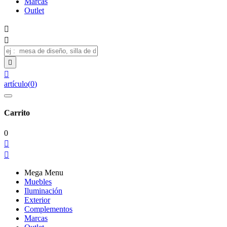
Marcas
Outlet




artículo
(
0
)
Carrito
0


Mega Menu
Muebles
Iluminación
Exterior
Complementos
Marcas