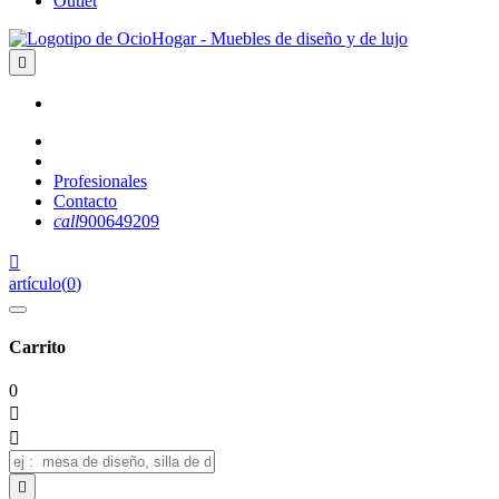
Outlet

Profesionales
Contacto
call
900649209

artículo
(
0
)
Carrito
0


