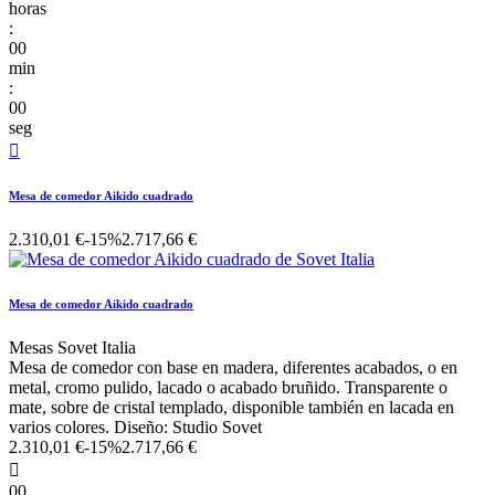
horas
:
00
min
:
00
seg

Mesa de comedor Aikido cuadrado
2.310,01 €
-15%
2.717,66 €
Mesa de comedor Aikido cuadrado
Mesas Sovet Italia
Mesa de comedor con base en madera, diferentes acabados, o en
metal, cromo pulido, lacado o acabado bruñido. Transparente o
mate, sobre de cristal templado, disponible también en lacada en
varios colores. Diseño: Studio Sovet
2.310,01 €
-15%
2.717,66 €

00