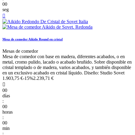
00
seg

Mesa de comedor Aikido Round en cristal
Mesas de comedor
Mesa de comedor con base en madera, diferentes acabados, o en
metal, cromo pulido, lacado o acabado bruñido. Sobre disponible en
cristal templado o de madera, varios acabados, y también disponible
en un exclusivo acabado en cristal líquido. Diseño: Studio Sovet
1.903,75 €
-15%
2.239,71 €

00
días
:
00
horas
:
00
min
: