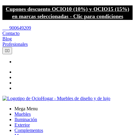
Cupones descuento OCIO10 (10%) y OCIO15 (15%)
en marcas seleccionadas - Clic para condiciones
call
900649209
Contacto
Blog
Profesionales


Mega Menu
Muebles
Iluminación
Exterior
Complementos