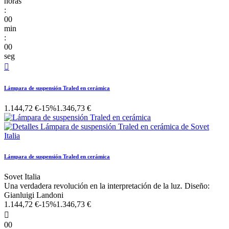
horas
:
00
min
:
00
seg

Lámpara de suspensión Traled en cerámica
1.144,72 €
-15%
1.346,73 €
Lámpara de suspensión Traled en cerámica
Sovet Italia
Una verdadera revolución en la interpretación de la luz. Diseño:
Gianluigi Landoni
1.144,72 €
-15%
1.346,73 €

00