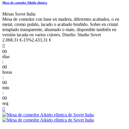
Mesa de comedor Aikido elíptica
Mesas Sovet Italia
Mesa de comedor con base en madera, diferentes acabados, o en
metal, cromo pulido, lacado o acabado bruñido. Sobre en cristal
templado transparente, ahumado o mate, disponible también en
versión lacada en varios colores. Diseño: Studio Sovet
2.068,31 €
-15%
2.433,31 €

00
días
:
00
horas
:
00
min
:
00
seg
