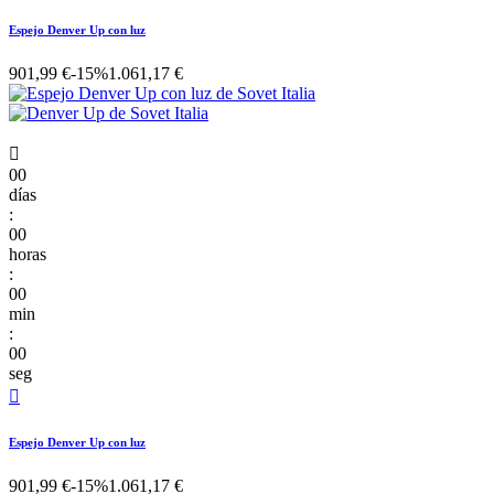
Espejo Denver Up con luz
901,99 €
-15%
1.061,17 €

00
días
:
00
horas
:
00
min
:
00
seg

Espejo Denver Up con luz
901,99 €
-15%
1.061,17 €