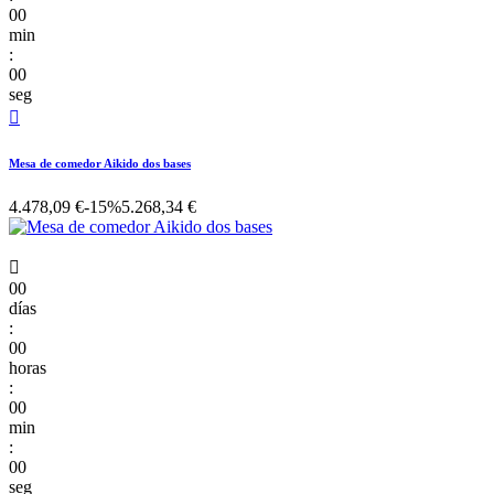
00
min
:
00
seg

Mesa de comedor Aikido dos bases
4.478,09 €
-15%
5.268,34 €

00
días
:
00
horas
:
00
min
:
00
seg