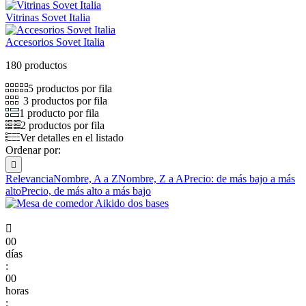
Vitrinas Sovet Italia
Accesorios Sovet Italia
180 productos
5 productos por fila
3 productos por fila
1 producto por fila
2 productos por fila
Ver detalles en el listado
Ordenar por:

Relevancia
Nombre, A a Z
Nombre, Z a A
Precio: de más bajo a más
alto
Precio, de más alto a más bajo

00
días
:
00
horas
: