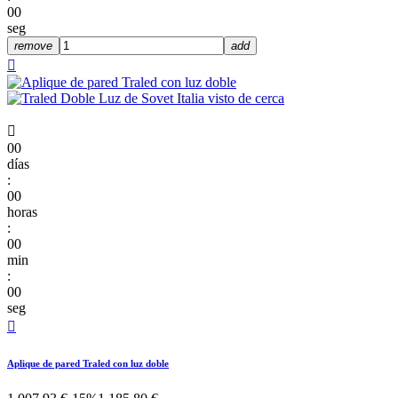
00
seg
remove
add


00
días
:
00
horas
:
00
min
:
00
seg

Aplique de pared Traled con luz doble