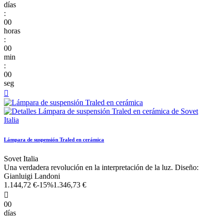
días
:
00
horas
:
00
min
:
00
seg

Lámpara de suspensión Traled en cerámica
Sovet Italia
Una verdadera revolución en la interpretación de la luz. Diseño:
Gianluigi Landoni
1.144,72 €
-15%
1.346,73 €

00
días