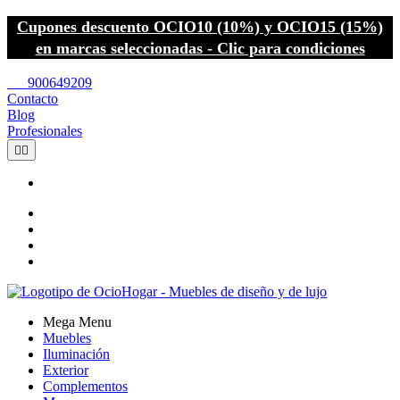
Cupones descuento OCIO10 (10%) y OCIO15 (15%)
en marcas seleccionadas - Clic para condiciones
call
900649209
Contacto
Blog
Profesionales


Mega Menu
Muebles
Iluminación
Exterior
Complementos