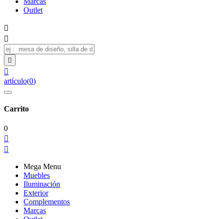
Marcas
Outlet




artículo
(
0
)
Carrito
0


Mega Menu
Muebles
Iluminación
Exterior
Complementos
Marcas