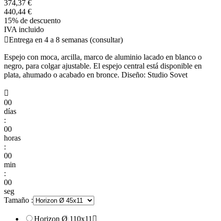
374,37 €
440,44 €
15% de descuento
IVA incluido

Entrega en 4 a 8 semanas (consultar)
Espejo con moca, arcilla, marco de aluminio lacado en blanco o
negro, para colgar ajustable. El espejo central está disponible en
plata, ahumado o acabado en bronce. Diseño: Studio Sovet

00
días
:
00
horas
:
00
min
:
00
seg
Tamaño :
Horizon Ø 110x11
