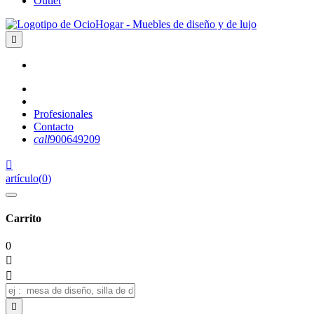
Outlet

Profesionales
Contacto
call
900649209

artículo
(
0
)
Carrito
0


