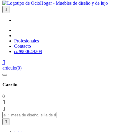

Profesionales
Contacto
call
900649209

artículo
(
0
)
Carrito
0


