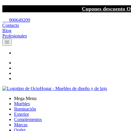
Cupones descuento O
call
900649209
Contacto
Blog
Profesionales


Mega Menu
Muebles
Iluminación
Exterior
Complementos
Marcas
Outlet