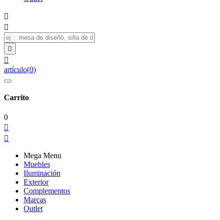




artículo
(
0
)
Carrito
0


Mega Menu
Muebles
Iluminación
Exterior
Complementos
Marcas
Outlet