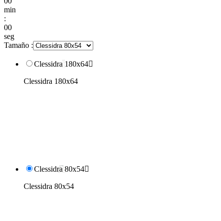
00
min
:
00
seg
Tamaño :
Clessidra 180x64

Clessidra 180x64
Clessidra 80x54

Clessidra 80x54