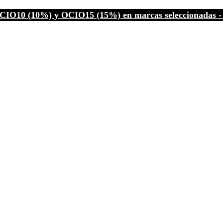
CIO10 (10%) y OCIO15 (15%) en marcas seleccionadas - C