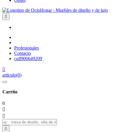
Outlet

Profesionales
Contacto
call
900649209

artículo
(
0
)
Carrito
0


