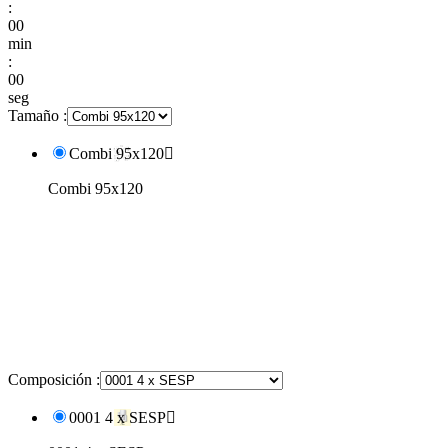
:
00
min
:
00
seg
Tamaño :
Combi 95x120

Combi 95x120
Composición :
0001 4 x SESP
