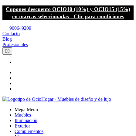
Cupones descuento OCIO10 (10%) y OCIO15 (15%)
en marcas seleccionadas - Clic para condiciones
call
900649209
Contacto
Blog
Profesionales


Mega Menu
Muebles
Iluminación
Exterior
Complementos