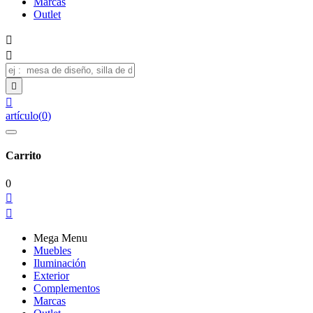
Marcas
Outlet




artículo
(
0
)
Carrito
0


Mega Menu
Muebles
Iluminación
Exterior
Complementos
Marcas