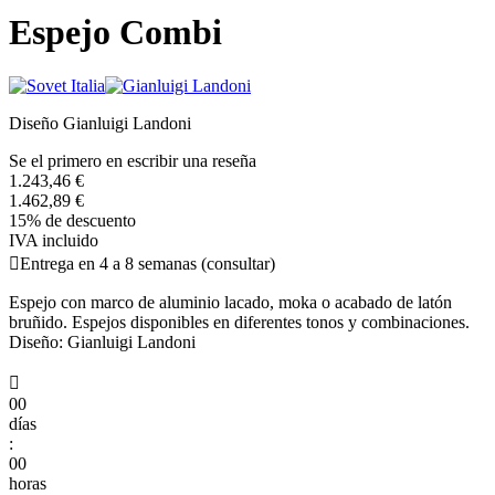
Espejo Combi
Diseño Gianluigi Landoni
Se el primero en escribir una reseña
1.243,46 €
1.462,89 €
15% de descuento
IVA incluido

Entrega en 4 a 8 semanas (consultar)
Espejo con marco de aluminio lacado, moka o acabado de latón
bruñido. Espejos disponibles en diferentes tonos y combinaciones.
Diseño: Gianluigi Landoni

00
días
:
00
horas