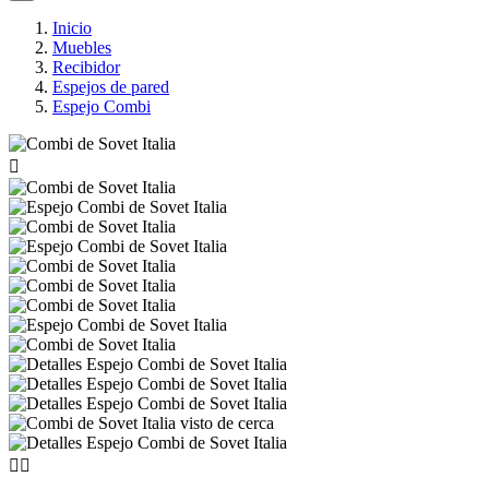
Inicio
Muebles
Recibidor
Espejos de pared
Espejo Combi


