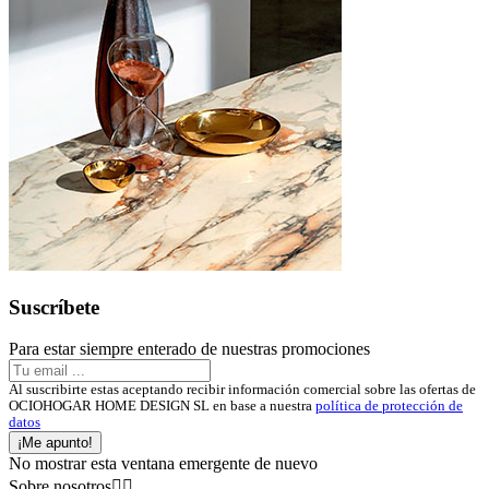
Suscríbete
Para estar siempre enterado de nuestras promociones
Al suscribirte estas aceptando recibir información comercial sobre las ofertas de
OCIOHOGAR HOME DESIGN SL en base a nuestra
política de protección de
datos
¡Me apunto!
No mostrar esta ventana emergente de nuevo
Sobre nosotros

