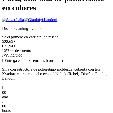
en colores
Diseño Gianluigi Landoni
Se el primero en escribir una reseña
528,65 €
621,94 €
15% de descuento
IVA incluido

Entrega en 4 a 8 semanas (consultar)
Silla con estructura de poliuretano moldeada, cubierta con tela
Kvadrat, cuero, ecopiel o ecopiel Nabuk (Rebel). Diseño: Gianluigi
Landoni

00
días
:
00
horas