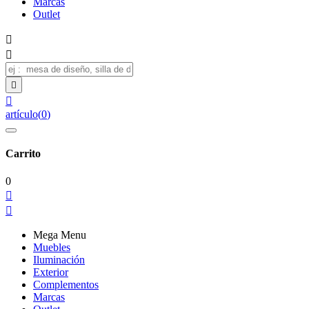
Marcas
Outlet




artículo
(
0
)
Carrito
0


Mega Menu
Muebles
Iluminación
Exterior
Complementos
Marcas