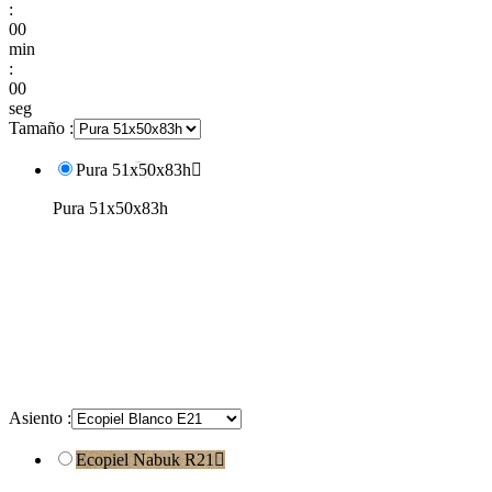
:
00
min
:
00
seg
Tamaño :
Pura 51x50x83h

Pura 51x50x83h
Asiento :
Ecopiel Nabuk R21
