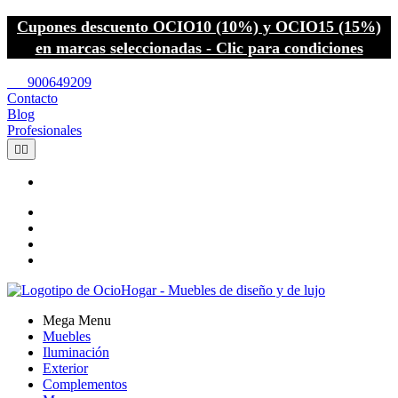
Cupones descuento OCIO10 (10%) y OCIO15 (15%)
en marcas seleccionadas - Clic para condiciones
call
900649209
Contacto
Blog
Profesionales


Mega Menu
Muebles
Iluminación
Exterior
Complementos