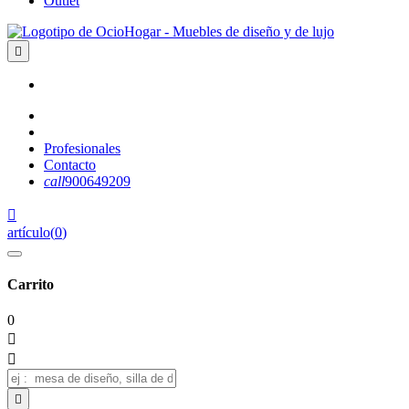
Outlet

Profesionales
Contacto
call
900649209

artículo
(
0
)
Carrito
0


