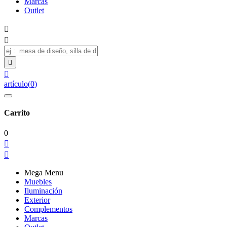
Marcas
Outlet




artículo
(
0
)
Carrito
0


Mega Menu
Muebles
Iluminación
Exterior
Complementos
Marcas