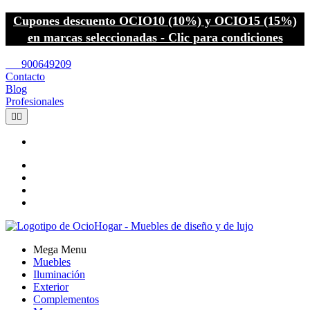
Cupones descuento OCIO10 (10%) y OCIO15 (15%)
en marcas seleccionadas - Clic para condiciones
call
900649209
Contacto
Blog
Profesionales


Mega Menu
Muebles
Iluminación
Exterior
Complementos