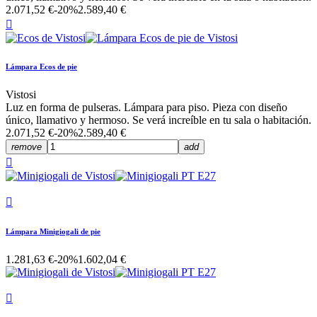
2.071,52 €
-20%
2.589,40 €

Lámpara Ecos de pie
Vistosi
Luz en forma de pulseras. Lámpara para piso. Pieza con diseño
único, llamativo y hermoso. Se verá increíble en tu sala o habitación.
2.071,52 €
-20%
2.589,40 €
remove
add


Lámpara Minigiogali de pie
1.281,63 €
-20%
1.602,04 €
