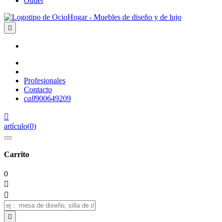
Outlet

Profesionales
Contacto
call
900649209

artículo
(
0
)
Carrito
0


