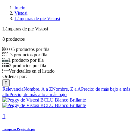
Inicio
Vistosi
Lámparas de pie Vistosi
Lámparas de pie Vistosi
8 productos
5 productos por fila
3 productos por fila
1 producto por fila
2 productos por fila
Ver detalles en el listado
Ordenar por:

Relevancia
Nombre, A a Z
Nombre, Z a A
Precio: de más bajo a más
alto
Precio, de más alto a más bajo

Lámpara Peggy de pie