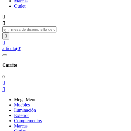
Marcas
Outlet




artículo
(
0
)
Carrito
0


Mega Menu
Muebles
Iluminación
Exterior
Complementos
Marcas