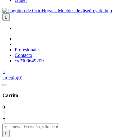
Outlet

Profesionales
Contacto
call
900649209

artículo
(
0
)
Carrito
0


