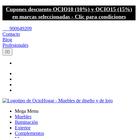
Cupones descuento OCIO10 (10%) y OCIO15 (15%)
en marcas seleccionadas - Clic para condiciones
call
900649209
Contacto
Blog
Profesionales


Mega Menu
Muebles
Iluminación
Exterior
Complementos