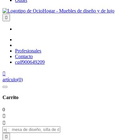
Outlet

Profesionales
Contacto
call
900649209

artículo
(
0
)
Carrito
0


