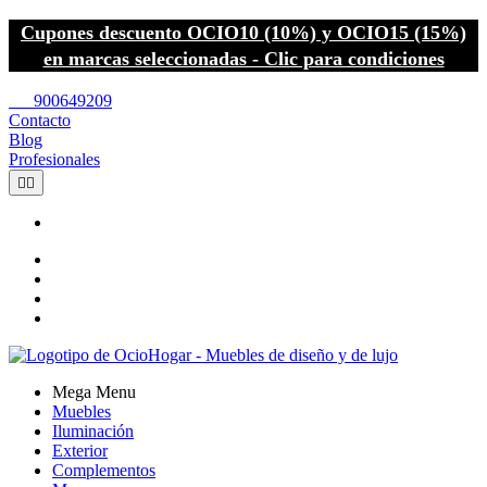
Cupones descuento OCIO10 (10%) y OCIO15 (15%)
en marcas seleccionadas - Clic para condiciones
call
900649209
Contacto
Blog
Profesionales


Mega Menu
Muebles
Iluminación
Exterior
Complementos