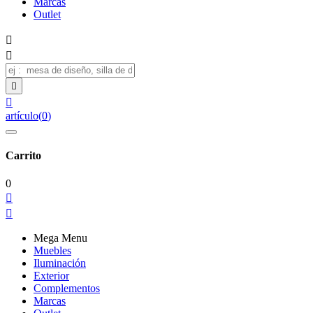
Marcas
Outlet




artículo
(
0
)
Carrito
0


Mega Menu
Muebles
Iluminación
Exterior
Complementos
Marcas