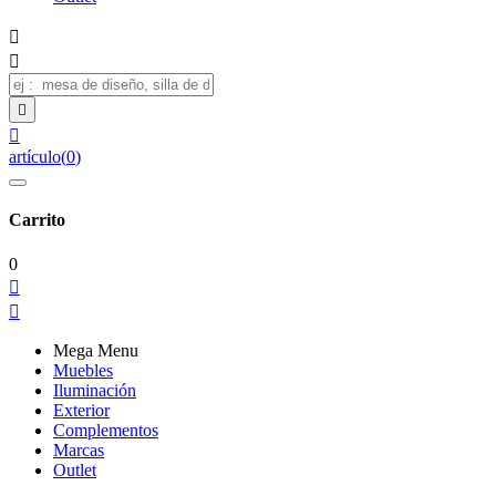




artículo
(
0
)
Carrito
0


Mega Menu
Muebles
Iluminación
Exterior
Complementos
Marcas
Outlet