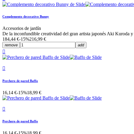
Complemento decorativo Bunny
Accesorios de jardín
De la inconfundible creatividad del gran artista japonés Aki Kuroda
184,44 €
-15%
216,99 €
remove
add


Perchero de pared Baffo
16,14 €
-15%
18,99 €

Perchero de pared Baffo
16,14 €
-15%
18,99 €