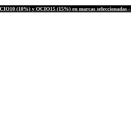
CIO10 (10%) y OCIO15 (15%) en marcas seleccionadas - C