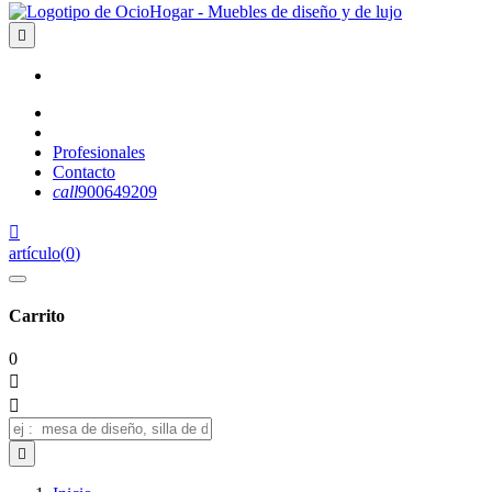

Profesionales
Contacto
call
900649209

artículo
(
0
)
Carrito
0


