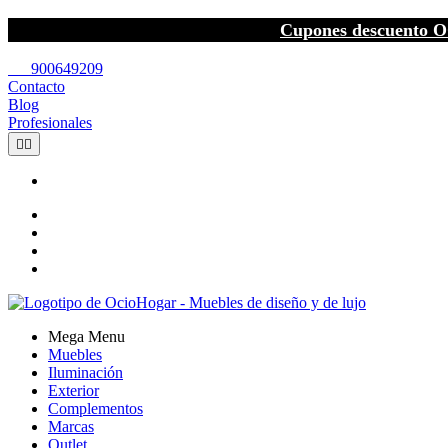
Cupones descuento O
call
900649209
Contacto
Blog
Profesionales


Mega Menu
Muebles
Iluminación
Exterior
Complementos
Marcas
Outlet