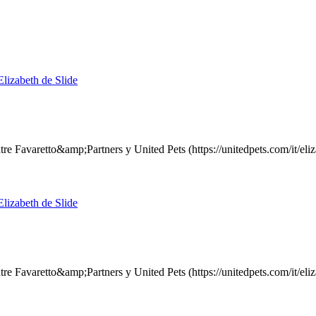
tre Favaretto&amp;Partners y United Pets (https://unitedpets.com/it/el
tre Favaretto&amp;Partners y United Pets (https://unitedpets.com/it/el