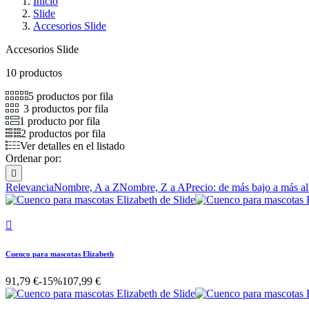
Inicio
Slide
Accesorios Slide
Accesorios Slide
10 productos
5 productos por fila
3 productos por fila
1 producto por fila
2 productos por fila
Ver detalles en el listado
Ordenar por:

Relevancia
Nombre, A a Z
Nombre, Z a A
Precio: de más bajo a más al

Cuenco para mascotas Elizabeth
91,79 €
-15%
107,99 €