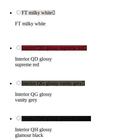
FT milky white

FT milky white
Interior QD glossy supreme red

Interior QD glossy
supreme red
Interior QG glossy vanity grey

Interior QG glossy
vanity grey
Interior QH glossy glamour black

Interior QH glossy
glamour black