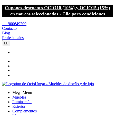
Cupones descuento OCIO10 (10%) y OCIO15 (15%)
en marcas seleccionadas - Clic para condiciones
call
900649209
Contacto
Blog
Profesionales


Mega Menu
Muebles
Iluminación
Exterior
Complementos