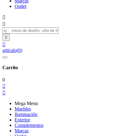
Marcas
Outlet




artículo
(
0
)
Carrito
0


Mega Menu
Muebles
Iluminación
Exterior
Complementos
Marcas