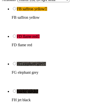
FB saffron yellow

FB saffron yellow
FD flame red

FD flame red
FG elephant grey

FG elephant grey
FH jet black

FH jet black