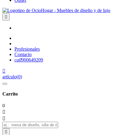
Outlet

Profesionales
Contacto
call
900649209

artículo
(
0
)
Carrito
0


