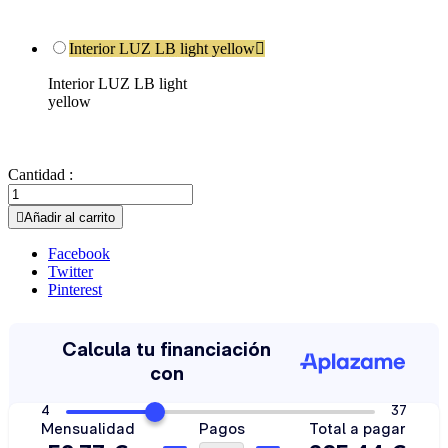
Interior LUZ LB light yellow

Interior LUZ LB light
yellow
Cantidad :

Añadir al carrito
Facebook
Twitter
Pinterest