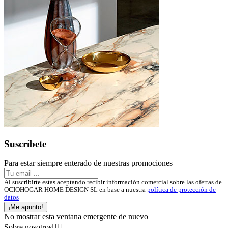
Suscríbete
Para estar siempre enterado de nuestras promociones
Al suscribirte estas aceptando recibir información comercial sobre las ofertas de
OCIOHOGAR HOME DESIGN SL en base a nuestra
política de protección de
datos
¡Me apunto!
No mostrar esta ventana emergente de nuevo
Sobre nosotros

