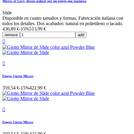
Mirror of Love, déjate seducir por un espejo que enamora
Slide
Disponible en cuatro tamaños y formas. Fabricación italiana con
todos los detalles. Dos acabados: natural en polietileno o lacado.
436,89 €
-15%
513,99 €
remove
add


Espejo Giotto Mirror
359,54 €
-15%
422,99 €

Espejo Giotto Mirror
359,54 €
-15%
422,99 €