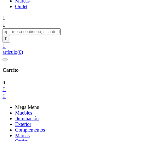
Marcas
Outlet




artículo
(
0
)
Carrito
0


Mega Menu
Muebles
Iluminación
Exterior
Complementos
Marcas