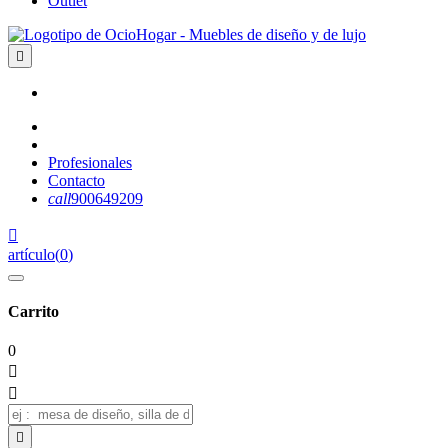
Outlet

Profesionales
Contacto
call
900649209

artículo
(
0
)
Carrito
0


