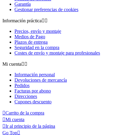
Garantía
Gestionar preferencias de cookies
Información práctica


Precios, envío y montaje
Medios de Pago
Plazos de entrega
Seguridad en la compra
Costes de envío y montaje para profesionales
Mi cuenta


Información personal
Devoluciones de mercancía
Pedidos
Facturas por abono
Direcciones
Cupones descuento

Carrito de la compra

Mi cuenta

Ir al principio de la página
Go Top
