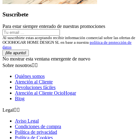
Suscríbete
Para estar siempre enterado de nuestras promociones
Al suscribirte estas aceptando recibir información comercial sobre las ofertas de
OCIOHOGAR HOME DESIGN SL en base a nuestra
política de protección de
datos
¡Me apunto!
No mostrar esta ventana emergente de nuevo
Sobre nosotros


Quiénes somos
Atención al Cliente
Devoluciones fáciles
Atención al Cliente OcioHogar
Blog
Legal


Aviso Legal
Condiciones de compra
Política de privacidad
Política de Cookies