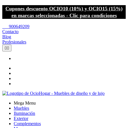
Cupones descuento OCIO10 (10%) y OCIO15 (15%)
en marcas seleccionadas - Clic para condiciones
call
900649209
Contacto
Blog
Profesionales


Mega Menu
Muebles
Iluminación
Exterior
Complementos