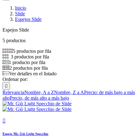
Inicio
Slide
Espejos Slide
Espejos Slide
5 productos
5 productos por fila
3 productos por fila
1 producto por fila
2 productos por fila
Ver detalles en el listado
Ordenar por:

Relevancia
Nombre, A a Z
Nombre, Z a A
Precio: de más bajo a más
alto
Precio, de más alto a más bajo

Espejo Mr. Giò Light Specchio