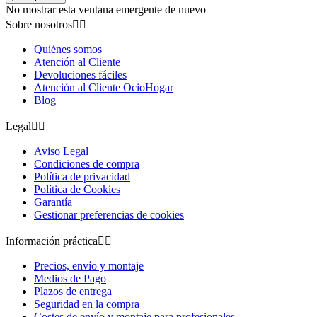
No mostrar esta ventana emergente de nuevo
Sobre nosotros


Quiénes somos
Atención al Cliente
Devoluciones fáciles
Atención al Cliente OcioHogar
Blog
Legal


Aviso Legal
Condiciones de compra
Política de privacidad
Política de Cookies
Garantía
Gestionar preferencias de cookies
Información práctica


Precios, envío y montaje
Medios de Pago
Plazos de entrega
Seguridad en la compra
Costes de envío y montaje para profesionales