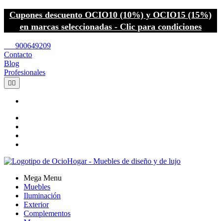
Cupones descuento OCIO10 (10%) y OCIO15 (15%)
en marcas seleccionadas - Clic para condiciones
call
900649209
Contacto
Blog
Profesionales


Mega Menu
Muebles
Iluminación
Exterior
Complementos