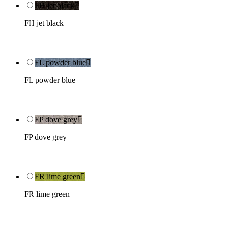
FH jet black

FH jet black
FL powder blue

FL powder blue
FP dove grey

FP dove grey
FR lime green

FR lime green