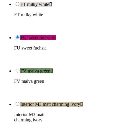
FT milky white

FT milky white
FU sweet fuchsia

FU sweet fuchsia
FV malva green

FV malva green
Interior M3 matt charming ivory

Interior M3 matt
charming ivory