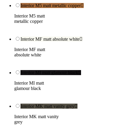
Interior M5 matt metallic copper

Interior M5 matt
metallic copper
Interior MF matt absolute white

Interior MF matt
absolute white
Interior MI matt glamour black

Interior MI matt
glamour black
Interior MK matt vanity grey

Interior MK matt vanity
grey