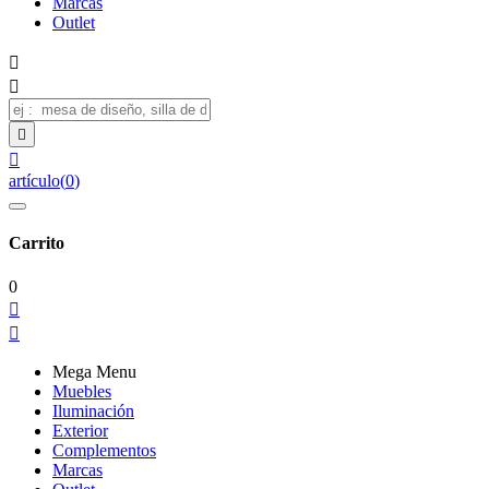
Marcas
Outlet




artículo
(
0
)
Carrito
0


Mega Menu
Muebles
Iluminación
Exterior
Complementos
Marcas