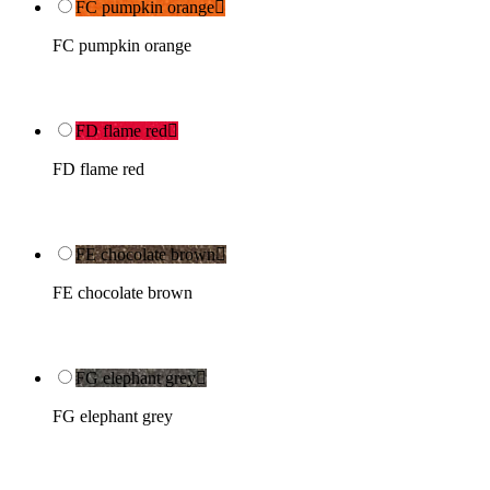
FC pumpkin orange

FC pumpkin orange
FD flame red

FD flame red
FE chocolate brown

FE chocolate brown
FG elephant grey

FG elephant grey