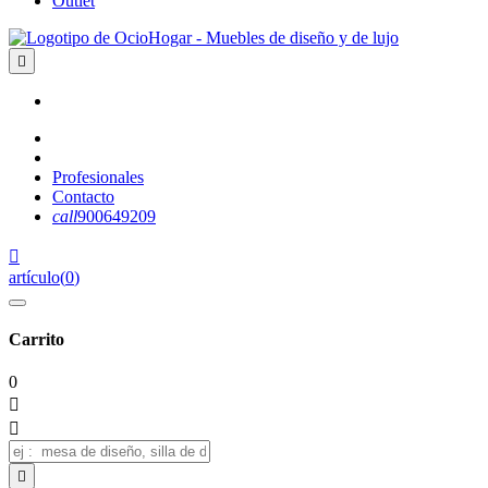
Outlet

Profesionales
Contacto
call
900649209

artículo
(
0
)
Carrito
0


