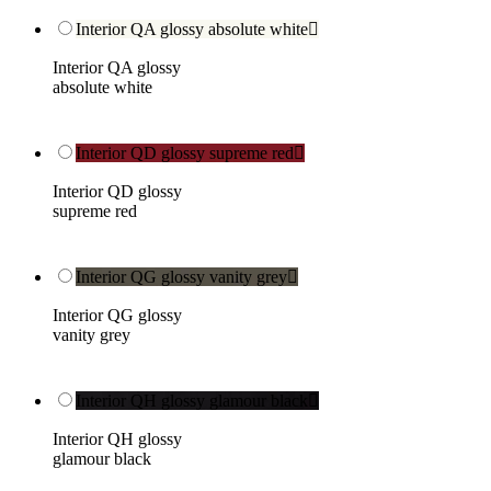
Interior QA glossy absolute white

Interior QA glossy
absolute white
Interior QD glossy supreme red

Interior QD glossy
supreme red
Interior QG glossy vanity grey

Interior QG glossy
vanity grey
Interior QH glossy glamour black

Interior QH glossy
glamour black