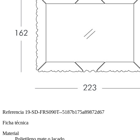
Referencia
19-SD-FRS090T--5187b175a89872d67
Ficha técnica
Material
Polietileno mate o lacado.