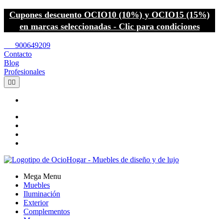
Cupones descuento OCIO10 (10%) y OCIO15 (15%)
en marcas seleccionadas - Clic para condiciones
call
900649209
Contacto
Blog
Profesionales


Mega Menu
Muebles
Iluminación
Exterior
Complementos