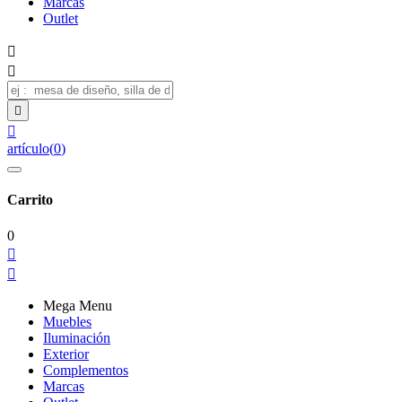
Marcas
Outlet




artículo
(
0
)
Carrito
0


Mega Menu
Muebles
Iluminación
Exterior
Complementos
Marcas