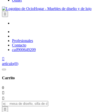
Outlet

Profesionales
Contacto
call
900649209

artículo
(
0
)
Carrito
0


