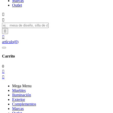
Marcas
Outlet




artículo
(
0
)
Carrito
0


Mega Menu
Muebles
Iluminación
Exterior
Complementos
Marcas