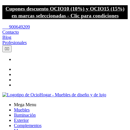
Cupones descuento OCIO10 (10%) y OCIO15 (15%)
en marcas seleccionadas - Clic para condiciones
call
900649209
Contacto
Blog
Profesionales


Mega Menu
Muebles
Iluminación
Exterior
Complementos