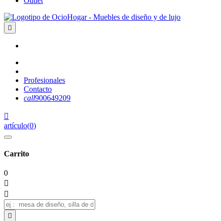
Outlet

Profesionales
Contacto
call
900649209

artículo
(
0
)
Carrito
0


