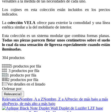
versátiles a la medida de las necesidades de cada uno.
Los cojines en esta colección están incluidos en los precios
indicados.
La
colección VELA
ofrece para exterior la comodidad y una línea
estética similar a la del mobiliario de interior.
Esta colección es un sistema modular que combina formas planas.
Todas sus piezas parecen flotar unos centímetros sobre el suelo
lo cual da una sensación de ligereza especialmente cuando están
iluminadas.
304 productos
5 productos por fila
3 productos por fila
1 producto por fila
2 productos por fila
Ver detalles en el listado
Ordenar por:
Relevancia

Relevancia
Nombre, A a Z
Nombre, Z a A
Precio: de más bajo a más
alto
Precio, de más alto a más bajo