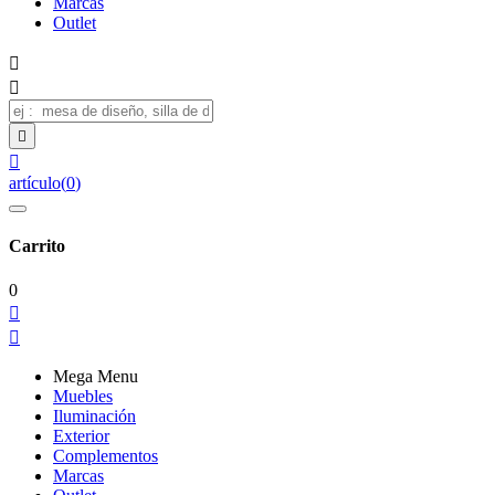
Marcas
Outlet




artículo
(
0
)
Carrito
0


Mega Menu
Muebles
Iluminación
Exterior
Complementos
Marcas