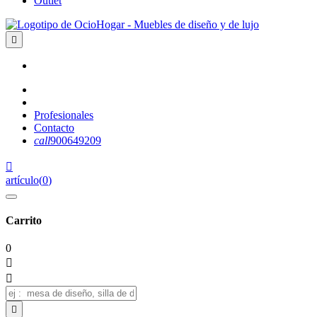
Outlet

Profesionales
Contacto
call
900649209

artículo
(
0
)
Carrito
0


