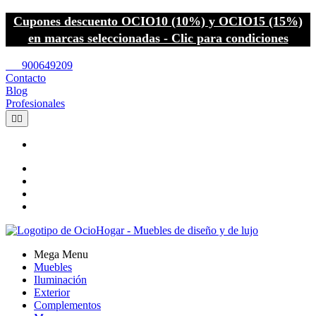
Cupones descuento OCIO10 (10%) y OCIO15 (15%)
en marcas seleccionadas - Clic para condiciones
call
900649209
Contacto
Blog
Profesionales


Mega Menu
Muebles
Iluminación
Exterior
Complementos