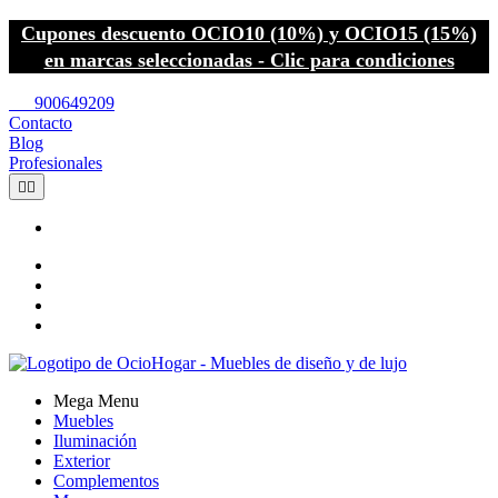
Cupones descuento OCIO10 (10%) y OCIO15 (15%)
en marcas seleccionadas - Clic para condiciones
call
900649209
Contacto
Blog
Profesionales


Mega Menu
Muebles
Iluminación
Exterior
Complementos