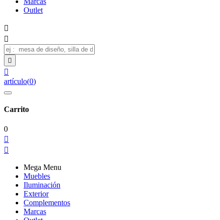
Marcas
Outlet




artículo
(
0
)
Carrito
0


Mega Menu
Muebles
Iluminación
Exterior
Complementos
Marcas