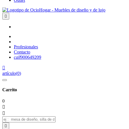
Outlet

Profesionales
Contacto
call
900649209

artículo
(
0
)
Carrito
0


