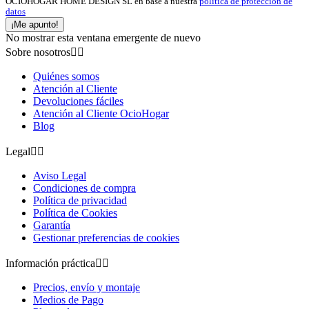
OCIOHOGAR HOME DESIGN SL en base a nuestra
política de protección de
datos
¡Me apunto!
No mostrar esta ventana emergente de nuevo
Sobre nosotros


Quiénes somos
Atención al Cliente
Devoluciones fáciles
Atención al Cliente OcioHogar
Blog
Legal


Aviso Legal
Condiciones de compra
Política de privacidad
Política de Cookies
Garantía
Gestionar preferencias de cookies
Información práctica


Precios, envío y montaje
Medios de Pago