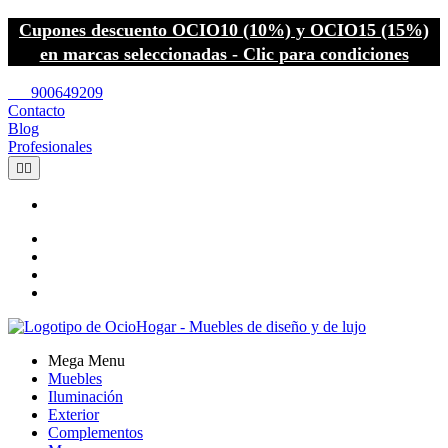
Cupones descuento OCIO10 (10%) y OCIO15 (15%)
en marcas seleccionadas - Clic para condiciones
call
900649209
Contacto
Blog
Profesionales


Mega Menu
Muebles
Iluminación
Exterior
Complementos