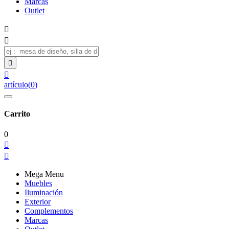
Marcas
Outlet




artículo
(
0
)
Carrito
0


Mega Menu
Muebles
Iluminación
Exterior
Complementos
Marcas