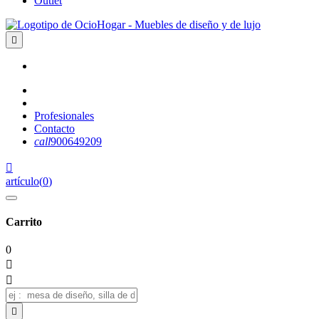
Outlet

Profesionales
Contacto
call
900649209

artículo
(
0
)
Carrito
0


