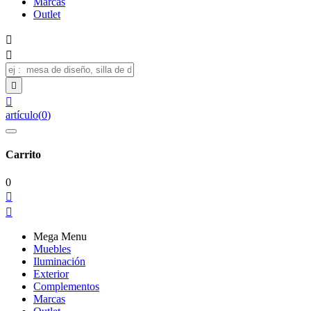
Marcas
Outlet




artículo
(
0
)
Carrito
0


Mega Menu
Muebles
Iluminación
Exterior
Complementos
Marcas