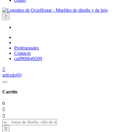
Outlet

Profesionales
Contacto
call
900649209

artículo
(
0
)
Carrito
0


