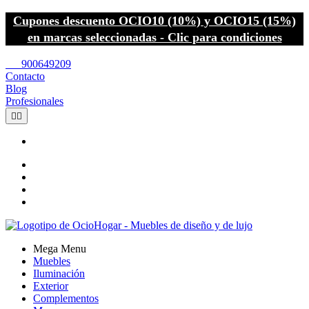
Cupones descuento OCIO10 (10%) y OCIO15 (15%)
en marcas seleccionadas - Clic para condiciones
call
900649209
Contacto
Blog
Profesionales


Mega Menu
Muebles
Iluminación
Exterior
Complementos