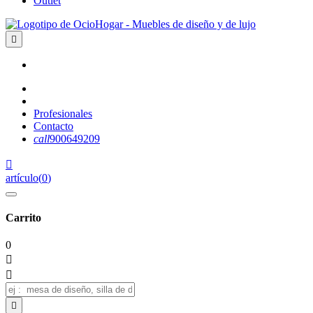
Outlet

Profesionales
Contacto
call
900649209

artículo
(
0
)
Carrito
0


