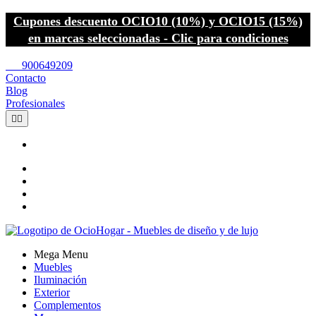
Cupones descuento OCIO10 (10%) y OCIO15 (15%)
en marcas seleccionadas - Clic para condiciones
call
900649209
Contacto
Blog
Profesionales


Mega Menu
Muebles
Iluminación
Exterior
Complementos