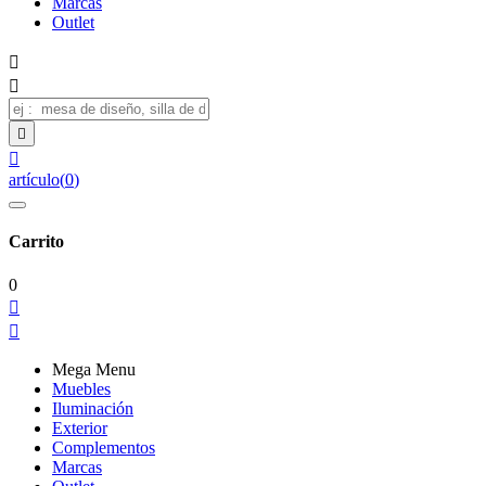
Marcas
Outlet




artículo
(
0
)
Carrito
0


Mega Menu
Muebles
Iluminación
Exterior
Complementos
Marcas