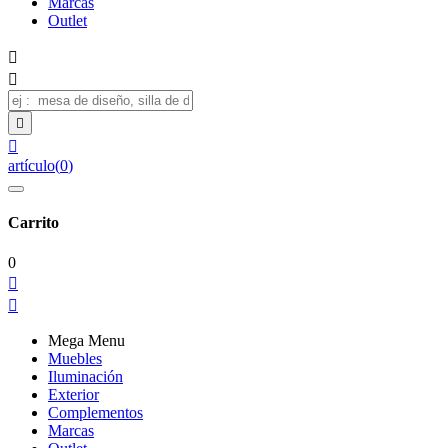
Marcas
Outlet




artículo
(
0
)
Carrito
0


Mega Menu
Muebles
Iluminación
Exterior
Complementos
Marcas