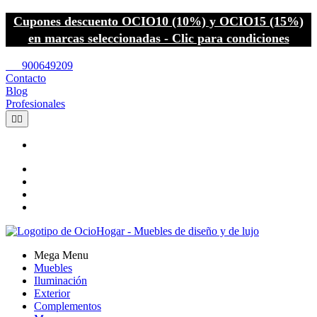
Cupones descuento OCIO10 (10%) y OCIO15 (15%)
en marcas seleccionadas - Clic para condiciones
call
900649209
Contacto
Blog
Profesionales


Mega Menu
Muebles
Iluminación
Exterior
Complementos