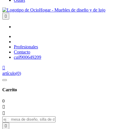
Outlet

Profesionales
Contacto
call
900649209

artículo
(
0
)
Carrito
0


